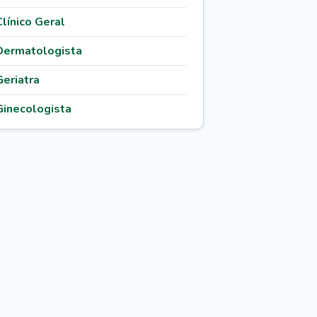
Clínico Geral
Dermatologista
Geriatra
Ginecologista