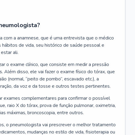
neumologista?
a com a anamnese, que é uma entrevista que o médico
 hábitos de vida, seu histórico de saúde pessoal e
estar ali.
zar o exame clínico, que consiste em medir a pressão
s. Além disso, ele vai fazer o exame físico do tórax, que
ião (normal, “peito de pombo”, escavado etc.), a
iração, da voz e da tosse e outros testes pertinentes.
tar exames complementares para confirmar o possível
e, raio X do tórax, prova de função pulmonar, oximetria,
ias máximas, broncoscopia, entre outros.
, o pneumologista vai prescrever o melhor tratamento
edicamentos, mudanças no estilo de vida, fisioterapia ou