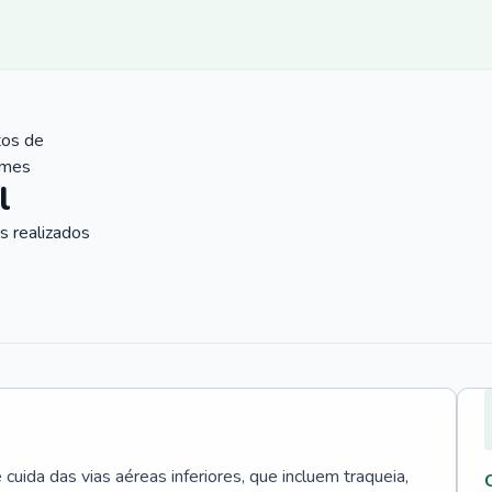
tos de
ames
l
 realizados
uida das vias aéreas inferiores, que incluem traqueia,