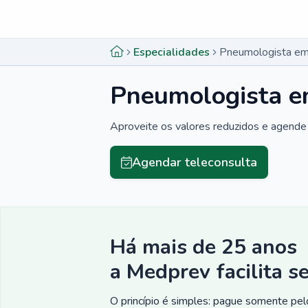
Menu lateral
Menu lateral
Especialidades
Pneumologista em 
Pneumologista em
Aproveite os valores reduzidos e agende 
Agendar teleconsulta
Há mais de 25 anos
a Medprev facilita s
O princípio é simples: pague somente pelo