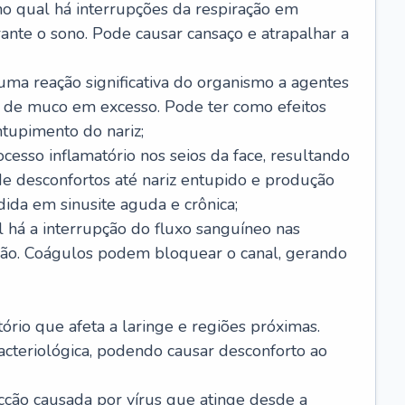
no qual há interrupções da respiração em
ante o sono. Pode causar cansaço e atrapalhar a
 uma reação significativa do organismo a agentes
 de muco em excesso. Pode ter como efeitos
ntupimento do nariz;
cesso inflamatório nos seios da face, resultando
 desconfortos até nariz entupido e produção
ida em sinusite aguda e crônica;
 há a interrupção do fluxo sanguíneo nas
mão. Coágulos podem bloquear o canal, gerando
tório que afeta a laringe e regiões próximas.
acteriológica, podendo causar desconforto ao
cção causada por vírus que atinge desde a