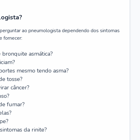
logista?
 perguntar ao pneumologista dependendo dos sintomas
 fornecer:
 bronquite asmática?
iciam?
esportes mesmo tendo asma?
de tosse?
rar câncer?
oso?
 de fumar?
elas?
ipe?
intomas da rinite?