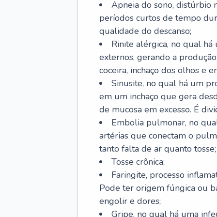
Apneia do sono, distúrbio 
períodos curtos de tempo dur
qualidade do descanso;
Rinite alérgica, no qual há
externos, gerando a produção
coceira, inchaço dos olhos e e
Sinusite, no qual há um pro
em um inchaço que gera desde
de mucosa em excesso. É divid
Embolia pulmonar, no qual
artérias que conectam o pul
tanto falta de ar quanto tosse;
Tosse crônica;
Faringite, processo inflama
Pode ter origem fúngica ou b
engolir e dores;
Gripe, no qual há uma infe