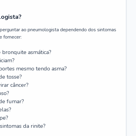
logista?
 perguntar ao pneumologista dependendo dos sintomas
 fornecer:
 bronquite asmática?
iciam?
esportes mesmo tendo asma?
de tosse?
rar câncer?
oso?
 de fumar?
elas?
ipe?
intomas da rinite?