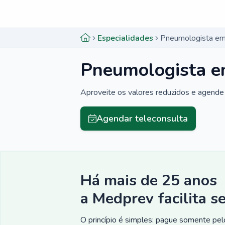
Menu lateral
Menu lateral
Especialidades
Pneumologista em 
Pneumologista em
Aproveite os valores reduzidos e agende 
Agendar teleconsulta
Há mais de 25 anos
a Medprev facilita s
O princípio é simples: pague somente pelo