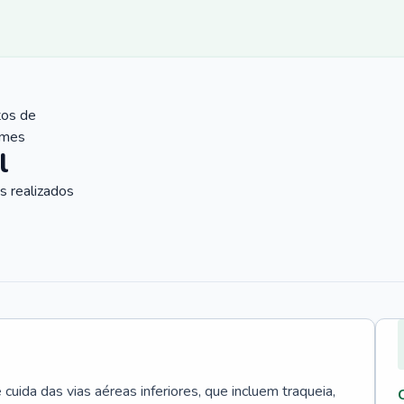
tos de
ames
l
 realizados
uida das vias aéreas inferiores, que incluem traqueia,