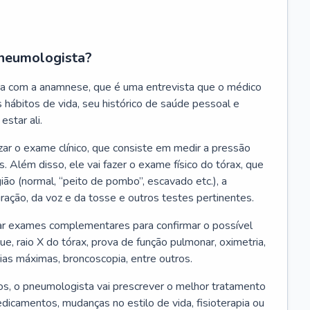
neumologista?
a com a anamnese, que é uma entrevista que o médico
 hábitos de vida, seu histórico de saúde pessoal e
estar ali.
zar o exame clínico, que consiste em medir a pressão
s. Além disso, ele vai fazer o exame físico do tórax, que
ião (normal, “peito de pombo”, escavado etc.), a
iração, da voz e da tosse e outros testes pertinentes.
tar exames complementares para confirmar o possível
e, raio X do tórax, prova de função pulmonar, oximetria,
ias máximas, broncoscopia, entre outros.
, o pneumologista vai prescrever o melhor tratamento
edicamentos, mudanças no estilo de vida, fisioterapia ou