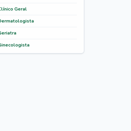
Clínico Geral
Dermatologista
Geriatra
Ginecologista