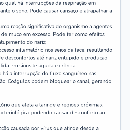
no qual há interrupções da respiração em
ante o sono. Pode causar cansaço e atrapalhar a
 uma reação significativa do organismo a agentes
 de muco em excesso. Pode ter como efeitos
ntupimento do nariz;
cesso inflamatório nos seios da face, resultando
 desconfortos até nariz entupido e produção
ida em sinusite aguda e crônica;
 há a interrupção do fluxo sanguíneo nas
mão. Coágulos podem bloquear o canal, gerando
tório que afeta a laringe e regiões próximas.
acteriológica, podendo causar desconforto ao
cção causada por vírus que atinge desde a