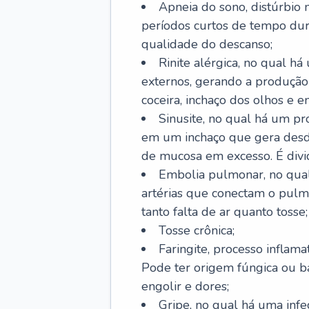
Apneia do sono, distúrbio 
períodos curtos de tempo dur
qualidade do descanso;
Rinite alérgica, no qual há
externos, gerando a produção
coceira, inchaço dos olhos e e
Sinusite, no qual há um pro
em um inchaço que gera desde
de mucosa em excesso. É divid
Embolia pulmonar, no qual
artérias que conectam o pul
tanto falta de ar quanto tosse;
Tosse crônica;
Faringite, processo inflama
Pode ter origem fúngica ou b
engolir e dores;
Gripe, no qual há uma infe