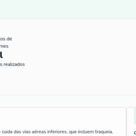
tos de
ames
l
 realizados
uida das vias aéreas inferiores, que incluem traqueia,