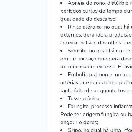
Apneia do sono, distúrbio 
períodos curtos de tempo dur
qualidade do descanso;
Rinite alérgica, no qual há
externos, gerando a produção
coceira, inchaço dos olhos e e
Sinusite, no qual há um pro
em um inchaço que gera desde
de mucosa em excesso. É divid
Embolia pulmonar, no qual
artérias que conectam o pul
tanto falta de ar quanto tosse;
Tosse crônica;
Faringite, processo inflama
Pode ter origem fúngica ou b
engolir e dores;
Gripe, no qual há uma infe