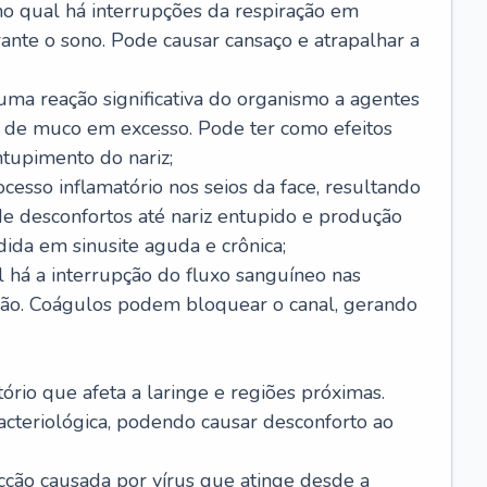
no qual há interrupções da respiração em
ante o sono. Pode causar cansaço e atrapalhar a
 uma reação significativa do organismo a agentes
 de muco em excesso. Pode ter como efeitos
ntupimento do nariz;
cesso inflamatório nos seios da face, resultando
 desconfortos até nariz entupido e produção
ida em sinusite aguda e crônica;
 há a interrupção do fluxo sanguíneo nas
mão. Coágulos podem bloquear o canal, gerando
tório que afeta a laringe e regiões próximas.
acteriológica, podendo causar desconforto ao
cção causada por vírus que atinge desde a