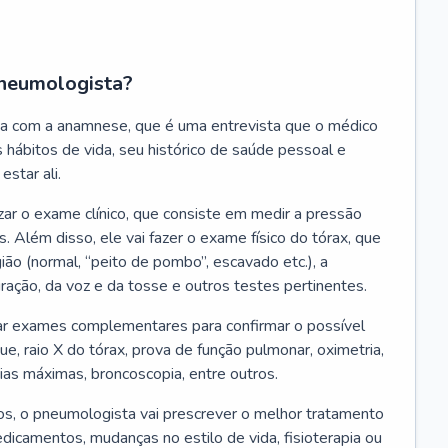
neumologista?
a com a anamnese, que é uma entrevista que o médico
 hábitos de vida, seu histórico de saúde pessoal e
estar ali.
zar o exame clínico, que consiste em medir a pressão
s. Além disso, ele vai fazer o exame físico do tórax, que
ião (normal, “peito de pombo”, escavado etc.), a
iração, da voz e da tosse e outros testes pertinentes.
tar exames complementares para confirmar o possível
e, raio X do tórax, prova de função pulmonar, oximetria,
ias máximas, broncoscopia, entre outros.
, o pneumologista vai prescrever o melhor tratamento
edicamentos, mudanças no estilo de vida, fisioterapia ou