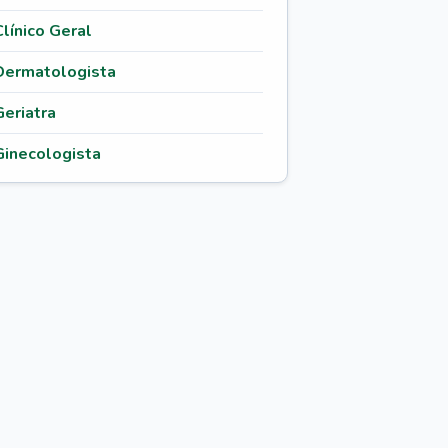
Clínico Geral
Dermatologista
Geriatra
Ginecologista