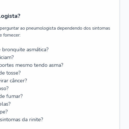
logista?
 perguntar ao pneumologista dependendo dos sintomas
 fornecer:
 bronquite asmática?
iciam?
esportes mesmo tendo asma?
de tosse?
rar câncer?
oso?
 de fumar?
elas?
ipe?
intomas da rinite?