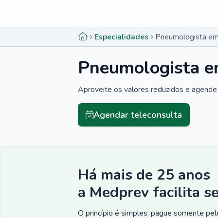
Menu lateral
Menu lateral
Especialidades
Pneumologista em
Pneumologista em
Aproveite os valores reduzidos e agende 
Agendar teleconsulta
Há mais de 25 anos
a Medprev facilita s
O princípio é simples: pague somente pelo