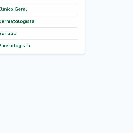
Clínico Geral
Dermatologista
Geriatra
Ginecologista