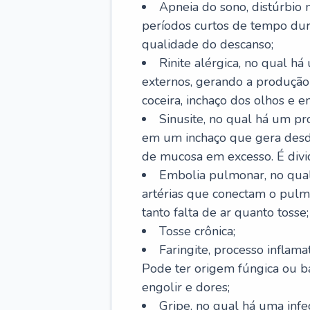
Apneia do sono, distúrbio 
períodos curtos de tempo dur
qualidade do descanso;
Rinite alérgica, no qual há
externos, gerando a produção
coceira, inchaço dos olhos e e
Sinusite, no qual há um pro
em um inchaço que gera desde
de mucosa em excesso. É divid
Embolia pulmonar, no qual
artérias que conectam o pul
tanto falta de ar quanto tosse;
Tosse crônica;
Faringite, processo inflama
Pode ter origem fúngica ou b
engolir e dores;
Gripe, no qual há uma infe