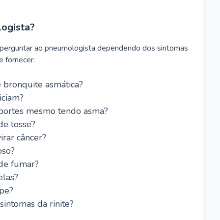
logista?
 perguntar ao pneumologista dependendo dos sintomas
 fornecer:
 bronquite asmática?
iciam?
esportes mesmo tendo asma?
de tosse?
rar câncer?
oso?
 de fumar?
elas?
ipe?
intomas da rinite?