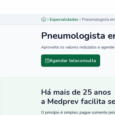
Menu lateral
Menu lateral
Especialidades
Pneumologista em
Pneumologista e
Aproveite os valores reduzidos e agende 
Agendar teleconsulta
Há mais de 25 anos
a Medprev facilita s
O princípio é simples: pague somente pelo