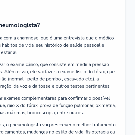
neumologista?
a com a anamnese, que é uma entrevista que o médico
 hábitos de vida, seu histórico de saúde pessoal e
estar ali.
zar o exame clínico, que consiste em medir a pressão
s. Além disso, ele vai fazer o exame físico do tórax, que
ião (normal, “peito de pombo”, escavado etc.), a
iração, da voz e da tosse e outros testes pertinentes.
tar exames complementares para confirmar o possível
e, raio X do tórax, prova de função pulmonar, oximetria,
ias máximas, broncoscopia, entre outros.
, o pneumologista vai prescrever o melhor tratamento
edicamentos, mudanças no estilo de vida, fisioterapia ou