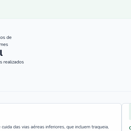
tos de
ames
l
 realizados
uida das vias aéreas inferiores, que incluem traqueia,