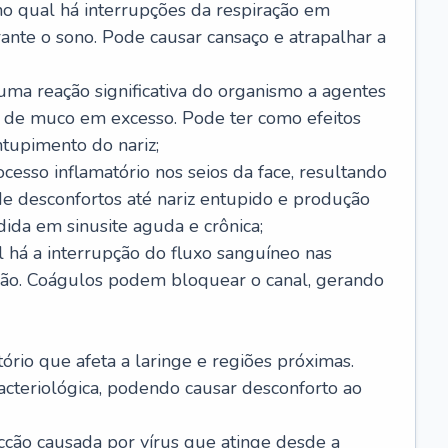
no qual há interrupções da respiração em
ante o sono. Pode causar cansaço e atrapalhar a
 uma reação significativa do organismo a agentes
 de muco em excesso. Pode ter como efeitos
ntupimento do nariz;
cesso inflamatório nos seios da face, resultando
 desconfortos até nariz entupido e produção
ida em sinusite aguda e crônica;
 há a interrupção do fluxo sanguíneo nas
mão. Coágulos podem bloquear o canal, gerando
tório que afeta a laringe e regiões próximas.
acteriológica, podendo causar desconforto ao
cção causada por vírus que atinge desde a