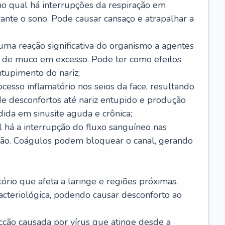
no qual há interrupções da respiração em
ante o sono. Pode causar cansaço e atrapalhar a
 uma reação significativa do organismo a agentes
 de muco em excesso. Pode ter como efeitos
ntupimento do nariz;
cesso inflamatório nos seios da face, resultando
 desconfortos até nariz entupido e produção
ida em sinusite aguda e crônica;
 há a interrupção do fluxo sanguíneo nas
mão. Coágulos podem bloquear o canal, gerando
tório que afeta a laringe e regiões próximas.
acteriológica, podendo causar desconforto ao
cção causada por vírus que atinge desde a