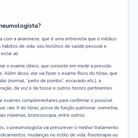
neumologista?
a com a anamnese, que é uma entrevista que o médico
 hábitos de vida, seu histórico de saúde pessoal e
estar ali.
zar o exame clínico, que consiste em medir a pressão
s. Além disso, ele vai fazer o exame físico do tórax, que
ião (normal, “peito de pombo”, escavado etc.), a
iração, da voz e da tosse e outros testes pertinentes.
tar exames complementares para confirmar o possível
e, raio X do tórax, prova de função pulmonar, oximetria,
ias máximas, broncoscopia, entre outros.
, o pneumologista vai prescrever o melhor tratamento
edicamentos, mudanças no estilo de vida, fisioterapia ou