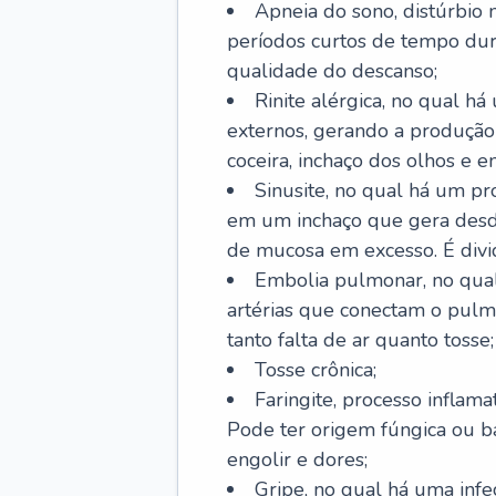
Apneia do sono, distúrbio 
períodos curtos de tempo dur
qualidade do descanso;
Rinite alérgica, no qual há
externos, gerando a produção
coceira, inchaço dos olhos e e
Sinusite, no qual há um pro
em um inchaço que gera desde
de mucosa em excesso. É divid
Embolia pulmonar, no qual
artérias que conectam o pul
tanto falta de ar quanto tosse;
Tosse crônica;
Faringite, processo inflama
Pode ter origem fúngica ou b
engolir e dores;
Gripe, no qual há uma infe