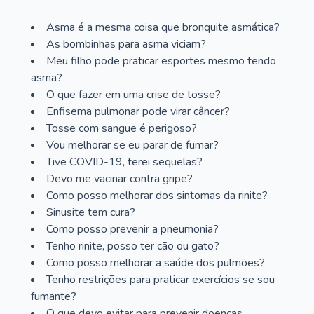
Asma é a mesma coisa que bronquite asmática?
As bombinhas para asma viciam?
Meu filho pode praticar esportes mesmo tendo
asma?
O que fazer em uma crise de tosse?
Enfisema pulmonar pode virar câncer?
Tosse com sangue é perigoso?
Vou melhorar se eu parar de fumar?
Tive COVID-19, terei sequelas?
Devo me vacinar contra gripe?
Como posso melhorar dos sintomas da rinite?
Sinusite tem cura?
Como posso prevenir a pneumonia?
Tenho rinite, posso ter cão ou gato?
Como posso melhorar a saúde dos pulmões?
Tenho restrições para praticar exercícios se sou
fumante?
O que devo evitar para prevenir doenças