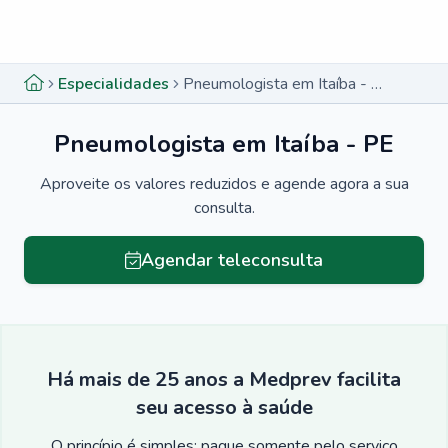
Menu lateral
Menu lateral
Especialidades
Pneumologista em Itaíba - PE
Pneumologista em Itaíba - PE
Aproveite os valores reduzidos e agende agora a sua
consulta.
Agendar teleconsulta
Há mais de 25 anos a Medprev facilita
seu acesso à saúde
O princípio é simples: pague somente pelo serviço