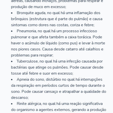
aéreas, causando inchaços, problemas para respirar e
produção de muco em excesso;
Bronquite aguda, no qual há uma inflamação dos
brônquios (estrutura que é parte do pulmão) e causa
sintomas como dores nas costas, coriza e febre;
Pneumonia, no qual há um processo infeccioso
pulmonar e que afeta também a caixa torácica. Pode
haver o acúmulo de líquido (como pus) e levar à morte
nos piores casos. Causa desde catarro até calafrios e
problemas para respirar;
Tuberculose, no qual há uma infecção causada por
bactérias que atinge os pulmões. Pode causar desde
tosse até febre e suor em excesso;
Apneia do sono, distúrbio no qual há interrupções
da respiração em períodos curtos de tempo durante o
sono. Pode causar cansaço e atrapalhar a qualidade do
descanso;
Rinite alérgica, no qual há uma reação significativa
do organismo a agentes externos, gerando a produção