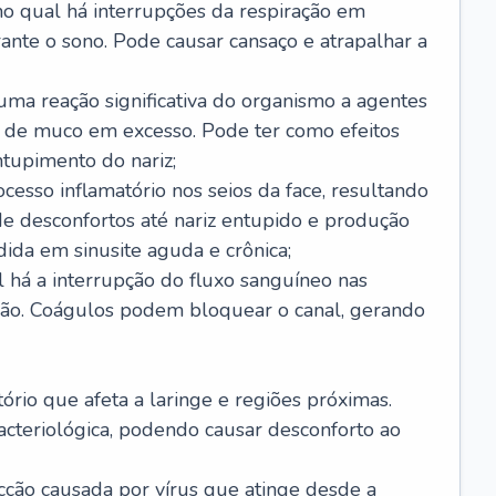
no qual há interrupções da respiração em
ante o sono. Pode causar cansaço e atrapalhar a
 uma reação significativa do organismo a agentes
 de muco em excesso. Pode ter como efeitos
ntupimento do nariz;
cesso inflamatório nos seios da face, resultando
 desconfortos até nariz entupido e produção
ida em sinusite aguda e crônica;
 há a interrupção do fluxo sanguíneo nas
mão. Coágulos podem bloquear o canal, gerando
tório que afeta a laringe e regiões próximas.
acteriológica, podendo causar desconforto ao
cção causada por vírus que atinge desde a