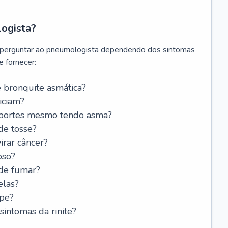
logista?
 perguntar ao pneumologista dependendo dos sintomas
 fornecer:
 bronquite asmática?
iciam?
esportes mesmo tendo asma?
de tosse?
rar câncer?
oso?
 de fumar?
elas?
ipe?
intomas da rinite?