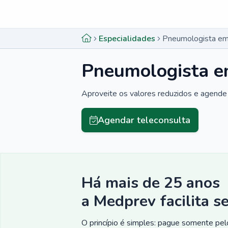
Menu lateral
Menu lateral
Especialidades
Pneumologista em 
Pneumologista em
Aproveite os valores reduzidos e agende 
Agendar teleconsulta
Há mais de 25 anos
a Medprev facilita s
O princípio é simples: pague somente pelo