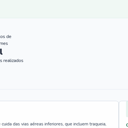
tos de
ames
l
 realizados
uida das vias aéreas inferiores, que incluem traqueia,