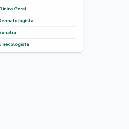
Clínico Geral
Dermatologista
Geriatra
Ginecologista