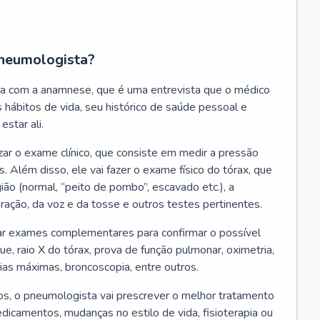
neumologista?
a com a anamnese, que é uma entrevista que o médico
 hábitos de vida, seu histórico de saúde pessoal e
estar ali.
zar o exame clínico, que consiste em medir a pressão
s. Além disso, ele vai fazer o exame físico do tórax, que
ião (normal, “peito de pombo”, escavado etc.), a
iração, da voz e da tosse e outros testes pertinentes.
tar exames complementares para confirmar o possível
e, raio X do tórax, prova de função pulmonar, oximetria,
ias máximas, broncoscopia, entre outros.
, o pneumologista vai prescrever o melhor tratamento
edicamentos, mudanças no estilo de vida, fisioterapia ou