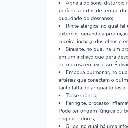
Apneia do sono, distúrbio 
períodos curtos de tempo dur
qualidade do descanso;
Rinite alérgica, no qual há
externos, gerando a produção
coceira, inchaço dos olhos e e
Sinusite, no qual há um pro
em um inchaço que gera desde
de mucosa em excesso. É divid
Embolia pulmonar, no qual
artérias que conectam o pul
tanto falta de ar quanto tosse;
Tosse crônica;
Faringite, processo inflama
Pode ter origem fúngica ou b
engolir e dores;
Gripe, no qual há uma infe