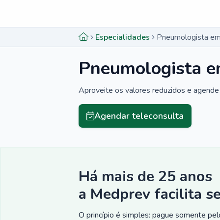
Menu lateral
Menu lateral
Especialidades
Pneumologista em 
Pneumologista em
Aproveite os valores reduzidos e agende 
Agendar teleconsulta
Há mais de 25 anos
a Medprev facilita s
O princípio é simples: pague somente pelo