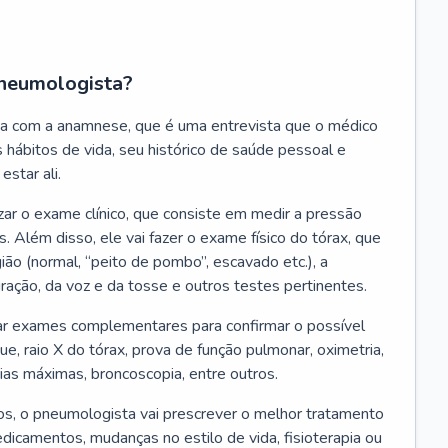
neumologista?
a com a anamnese, que é uma entrevista que o médico
 hábitos de vida, seu histórico de saúde pessoal e
estar ali.
zar o exame clínico, que consiste em medir a pressão
s. Além disso, ele vai fazer o exame físico do tórax, que
ião (normal, “peito de pombo”, escavado etc.), a
iração, da voz e da tosse e outros testes pertinentes.
tar exames complementares para confirmar o possível
e, raio X do tórax, prova de função pulmonar, oximetria,
ias máximas, broncoscopia, entre outros.
, o pneumologista vai prescrever o melhor tratamento
edicamentos, mudanças no estilo de vida, fisioterapia ou