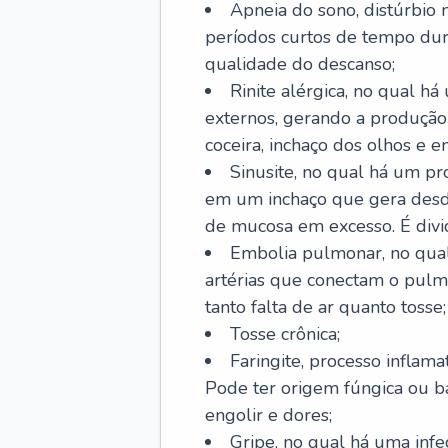
Apneia do sono, distúrbio 
períodos curtos de tempo dur
qualidade do descanso;
Rinite alérgica, no qual há
externos, gerando a produção
coceira, inchaço dos olhos e e
Sinusite, no qual há um pro
em um inchaço que gera desde
de mucosa em excesso. É divid
Embolia pulmonar, no qual
artérias que conectam o pul
tanto falta de ar quanto tosse;
Tosse crônica;
Faringite, processo inflama
Pode ter origem fúngica ou b
engolir e dores;
Gripe, no qual há uma infe