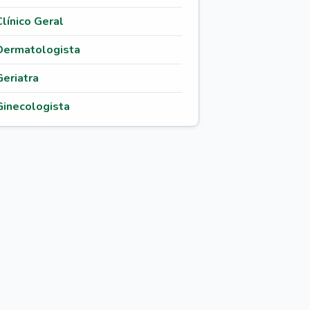
Clínico Geral
Dermatologista
Geriatra
Ginecologista