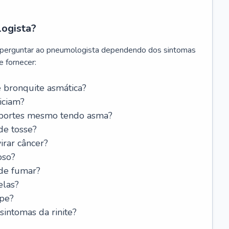
logista?
 perguntar ao pneumologista dependendo dos sintomas
 fornecer:
 bronquite asmática?
iciam?
esportes mesmo tendo asma?
de tosse?
rar câncer?
oso?
 de fumar?
elas?
ipe?
intomas da rinite?