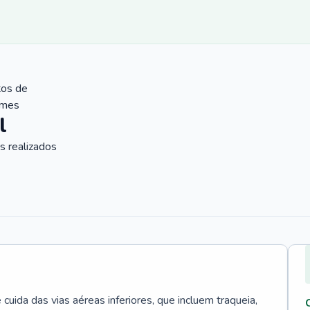
tos de
ames
l
 realizados
uida das vias aéreas inferiores, que incluem traqueia,