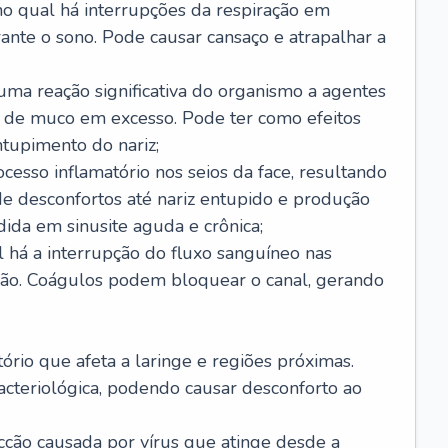
no qual há interrupções da respiração em
ante o sono. Pode causar cansaço e atrapalhar a
 uma reação significativa do organismo a agentes
 de muco em excesso. Pode ter como efeitos
ntupimento do nariz;
cesso inflamatório nos seios da face, resultando
 desconfortos até nariz entupido e produção
ida em sinusite aguda e crônica;
 há a interrupção do fluxo sanguíneo nas
mão. Coágulos podem bloquear o canal, gerando
tório que afeta a laringe e regiões próximas.
acteriológica, podendo causar desconforto ao
cção causada por vírus que atinge desde a