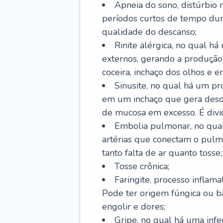
Apneia do sono, distúrbio 
períodos curtos de tempo dur
qualidade do descanso;
Rinite alérgica, no qual há
externos, gerando a produção
coceira, inchaço dos olhos e e
Sinusite, no qual há um pro
em um inchaço que gera desde
de mucosa em excesso. É divid
Embolia pulmonar, no qual
artérias que conectam o pul
tanto falta de ar quanto tosse;
Tosse crônica;
Faringite, processo inflama
Pode ter origem fúngica ou b
engolir e dores;
Gripe, no qual há uma infe