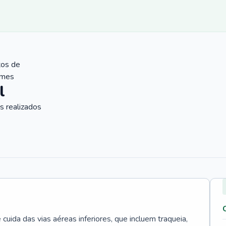
tos de
ames
l
 realizados
uida das vias aéreas inferiores, que incluem traqueia,