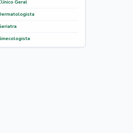
Clínico Geral
Dermatologista
Geriatra
Ginecologista