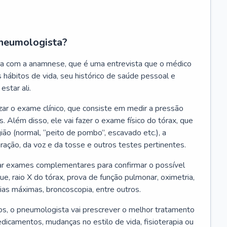
neumologista?
a com a anamnese, que é uma entrevista que o médico
 hábitos de vida, seu histórico de saúde pessoal e
estar ali.
zar o exame clínico, que consiste em medir a pressão
s. Além disso, ele vai fazer o exame físico do tórax, que
ião (normal, “peito de pombo”, escavado etc.), a
iração, da voz e da tosse e outros testes pertinentes.
tar exames complementares para confirmar o possível
e, raio X do tórax, prova de função pulmonar, oximetria,
ias máximas, broncoscopia, entre outros.
, o pneumologista vai prescrever o melhor tratamento
edicamentos, mudanças no estilo de vida, fisioterapia ou