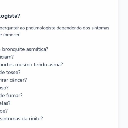
logista?
 perguntar ao pneumologista dependendo dos sintomas
 fornecer:
 bronquite asmática?
iciam?
esportes mesmo tendo asma?
de tosse?
rar câncer?
oso?
 de fumar?
elas?
ipe?
intomas da rinite?