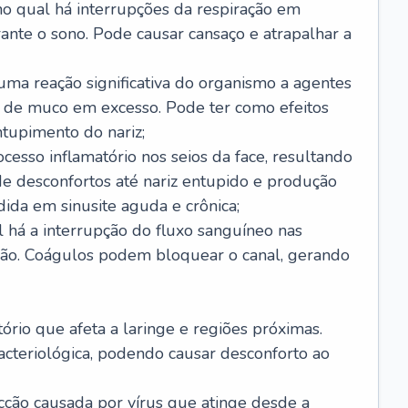
no qual há interrupções da respiração em
ante o sono. Pode causar cansaço e atrapalhar a
 uma reação significativa do organismo a agentes
 de muco em excesso. Pode ter como efeitos
ntupimento do nariz;
cesso inflamatório nos seios da face, resultando
 desconfortos até nariz entupido e produção
ida em sinusite aguda e crônica;
 há a interrupção do fluxo sanguíneo nas
mão. Coágulos podem bloquear o canal, gerando
tório que afeta a laringe e regiões próximas.
acteriológica, podendo causar desconforto ao
cção causada por vírus que atinge desde a