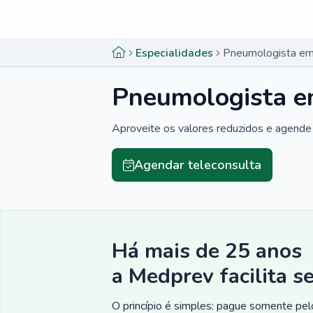
Menu lateral
Menu lateral
Especialidades
Pneumologista em
Pneumologista e
Aproveite os valores reduzidos e agende 
Agendar teleconsulta
Há mais de 25 anos
a Medprev facilita s
O princípio é simples: pague somente pelo