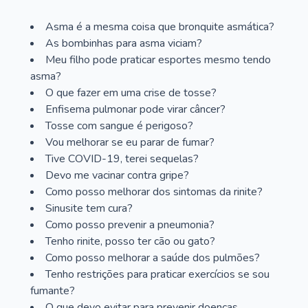
Asma é a mesma coisa que bronquite asmática?
As bombinhas para asma viciam?
Meu filho pode praticar esportes mesmo tendo
asma?
O que fazer em uma crise de tosse?
Enfisema pulmonar pode virar câncer?
Tosse com sangue é perigoso?
Vou melhorar se eu parar de fumar?
Tive COVID-19, terei sequelas?
Devo me vacinar contra gripe?
Como posso melhorar dos sintomas da rinite?
Sinusite tem cura?
Como posso prevenir a pneumonia?
Tenho rinite, posso ter cão ou gato?
Como posso melhorar a saúde dos pulmões?
Tenho restrições para praticar exercícios se sou
fumante?
O que devo evitar para prevenir doenças