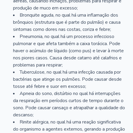
aéreas, causando inchaços, problemas para respirar e
produção de muco em excesso;
Bronquite aguda, no qual há uma inflamação dos
brônquios (estrutura que é parte do pulmão) e causa
sintomas como dores nas costas, coriza e febre;
Pneumonia, no qual há um processo infeccioso
pulmonar e que afeta também a caixa torácica. Pode
haver o acúmulo de líquido (como pus) e levar à morte
nos piores casos. Causa desde catarro até calafrios e
problemas para respirar;
Tuberculose, no qual há uma infecção causada por
bactérias que atinge os pulmões. Pode causar desde
tosse até febre e suor em excesso;
Apneia do sono, distúrbio no qual há interrupções
da respiração em períodos curtos de tempo durante o
sono. Pode causar cansaço e atrapalhar a qualidade do
descanso;
Rinite alérgica, no qual há uma reação significativa
do organismo a agentes externos, gerando a produção