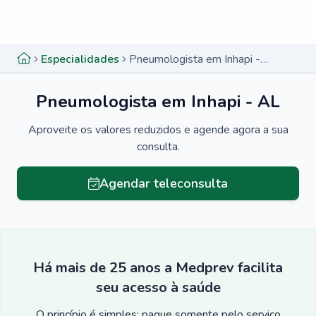
Menu lateral
Menu lateral
Especialidades
Pneumologista em Inhapi - AL
Pneumologista em Inhapi - AL
Aproveite os valores reduzidos e agende agora a sua
consulta.
Agendar teleconsulta
Há mais de 25 anos a Medprev facilita
seu acesso à saúde
O princípio é simples: pague somente pelo serviço