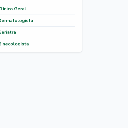
Clínico Geral
Dermatologista
Geriatra
Ginecologista