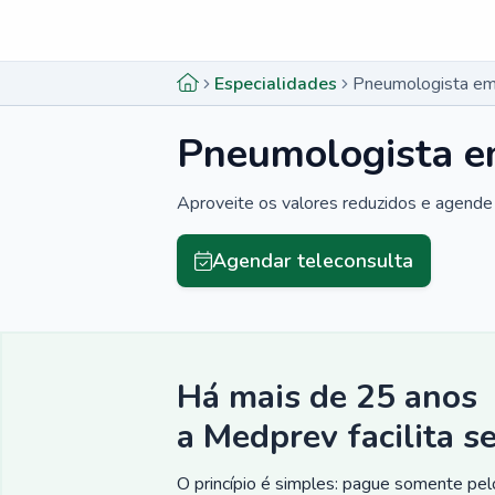
Menu lateral
Menu lateral
Especialidades
Pneumologista em
Pneumologista e
Aproveite os valores reduzidos e agende 
Agendar teleconsulta
Há mais de 25 anos
a Medprev facilita s
O princípio é simples: pague somente pelo