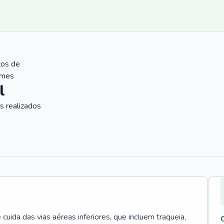
tos de
ames
l
 realizados
uida das vias aéreas inferiores, que incluem traqueia,