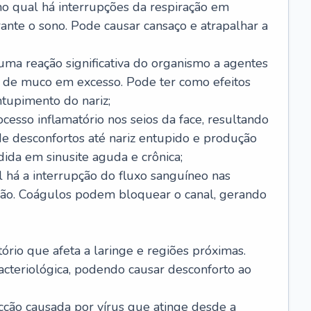
no qual há interrupções da respiração em
ante o sono. Pode causar cansaço e atrapalhar a
 uma reação significativa do organismo a agentes
 de muco em excesso. Pode ter como efeitos
ntupimento do nariz;
cesso inflamatório nos seios da face, resultando
 desconfortos até nariz entupido e produção
ida em sinusite aguda e crônica;
 há a interrupção do fluxo sanguíneo nas
mão. Coágulos podem bloquear o canal, gerando
tório que afeta a laringe e regiões próximas.
acteriológica, podendo causar desconforto ao
cção causada por vírus que atinge desde a