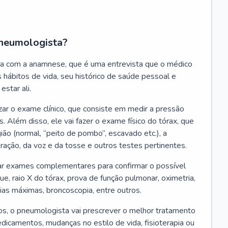
neumologista?
a com a anamnese, que é uma entrevista que o médico
 hábitos de vida, seu histórico de saúde pessoal e
estar ali.
zar o exame clínico, que consiste em medir a pressão
s. Além disso, ele vai fazer o exame físico do tórax, que
ião (normal, “peito de pombo”, escavado etc.), a
iração, da voz e da tosse e outros testes pertinentes.
tar exames complementares para confirmar o possível
e, raio X do tórax, prova de função pulmonar, oximetria,
ias máximas, broncoscopia, entre outros.
, o pneumologista vai prescrever o melhor tratamento
edicamentos, mudanças no estilo de vida, fisioterapia ou