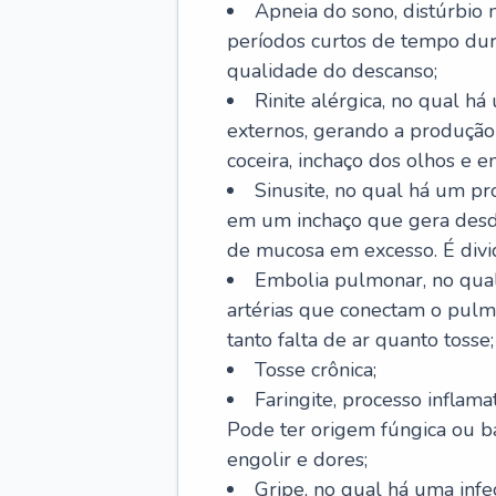
Apneia do sono, distúrbio 
períodos curtos de tempo dur
qualidade do descanso;
Rinite alérgica, no qual há
externos, gerando a produção
coceira, inchaço dos olhos e e
Sinusite, no qual há um pro
em um inchaço que gera desde
de mucosa em excesso. É divid
Embolia pulmonar, no qual
artérias que conectam o pul
tanto falta de ar quanto tosse;
Tosse crônica;
Faringite, processo inflama
Pode ter origem fúngica ou b
engolir e dores;
Gripe, no qual há uma infe