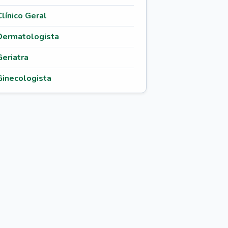
Clínico Geral
Dermatologista
Geriatra
Ginecologista