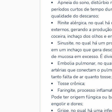
Apneia do sono, distúrbio 
períodos curtos de tempo dur
qualidade do descanso;
Rinite alérgica, no qual há
externos, gerando a produção
coceira, inchaço dos olhos e e
Sinusite, no qual há um pro
em um inchaço que gera desde
de mucosa em excesso. É divid
Embolia pulmonar, no qual
artérias que conectam o pul
tanto falta de ar quanto tosse;
Tosse crônica;
Faringite, processo inflama
Pode ter origem fúngica ou b
engolir e dores;
Gripe, no qual há uma infe