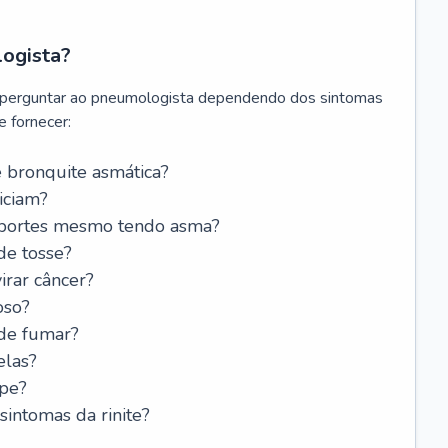
logista?
 perguntar ao pneumologista dependendo dos sintomas
 fornecer:
 bronquite asmática?
iciam?
esportes mesmo tendo asma?
de tosse?
rar câncer?
oso?
 de fumar?
elas?
ipe?
intomas da rinite?