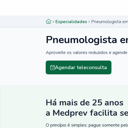
Menu lateral
Menu lateral
Especialidades
Pneumologista em
Pneumologista e
Aproveite os valores reduzidos e agende 
Agendar teleconsulta
Há mais de 25 anos
a Medprev facilita s
O princípio é simples: pague somente pelo