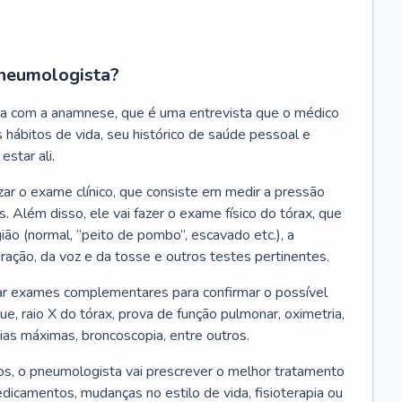
neumologista?
a com a anamnese, que é uma entrevista que o médico
 hábitos de vida, seu histórico de saúde pessoal e
estar ali.
zar o exame clínico, que consiste em medir a pressão
s. Além disso, ele vai fazer o exame físico do tórax, que
ião (normal, “peito de pombo”, escavado etc.), a
iração, da voz e da tosse e outros testes pertinentes.
tar exames complementares para confirmar o possível
e, raio X do tórax, prova de função pulmonar, oximetria,
ias máximas, broncoscopia, entre outros.
, o pneumologista vai prescrever o melhor tratamento
edicamentos, mudanças no estilo de vida, fisioterapia ou