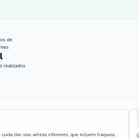
tos de
ames
l
 realizados
uida das vias aéreas inferiores, que incluem traqueia,