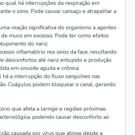
no qual há interrupções da respiração em
ante o sono. Pode causar cansaço e atrapalhar a
 uma reação significativa do organismo a agentes
 de muco em excesso. Pode ter como efeitos
ntupimento do nariz;
cesso inflamatório nos seios da face, resultando
 desconfortos até nariz entupido e produção
ida em sinusite aguda e crônica;
 há a interrupção do fluxo sanguíneo nas
mão. Coágulos podem bloquear o canal, gerando
tório que afeta a laringe e regiões próximas.
acteriológica, podendo causar desconforto ao
cção causada por vírus que atinge desde a