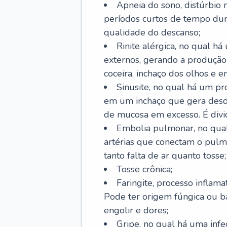
Apneia do sono, distúrbio 
períodos curtos de tempo dur
qualidade do descanso;
Rinite alérgica, no qual há
externos, gerando a produção
coceira, inchaço dos olhos e e
Sinusite, no qual há um pro
em um inchaço que gera desde
de mucosa em excesso. É divid
Embolia pulmonar, no qual
artérias que conectam o pul
tanto falta de ar quanto tosse;
Tosse crônica;
Faringite, processo inflama
Pode ter origem fúngica ou b
engolir e dores;
Gripe, no qual há uma infe