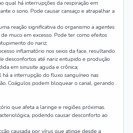
no qual há interrupções da respiração em
ante o sono. Pode causar cansaço e atrapalhar a
 uma reação significativa do organismo a agentes
 de muco em excesso. Pode ter como efeitos
ntupimento do nariz;
cesso inflamatório nos seios da face, resultando
 desconfortos até nariz entupido e produção
ida em sinusite aguda e crônica;
 há a interrupção do fluxo sanguíneo nas
mão. Coágulos podem bloquear o canal, gerando
tório que afeta a laringe e regiões próximas.
acteriológica, podendo causar desconforto ao
cção causada por vírus que atinge desde a