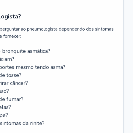
logista?
 perguntar ao pneumologista dependendo dos sintomas
 fornecer:
 bronquite asmática?
iciam?
esportes mesmo tendo asma?
de tosse?
rar câncer?
oso?
 de fumar?
elas?
ipe?
intomas da rinite?