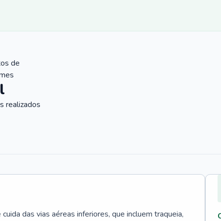
tos de
ames
l
 realizados
uida das vias aéreas inferiores, que incluem traqueia,