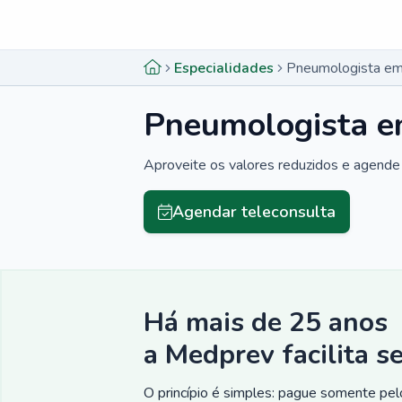
Menu lateral
Menu lateral
Especialidades
Pneumologista em 
Pneumologista e
Aproveite os valores reduzidos e agende 
Agendar teleconsulta
Há mais de 25 anos
a Medprev facilita s
O princípio é simples: pague somente pelo