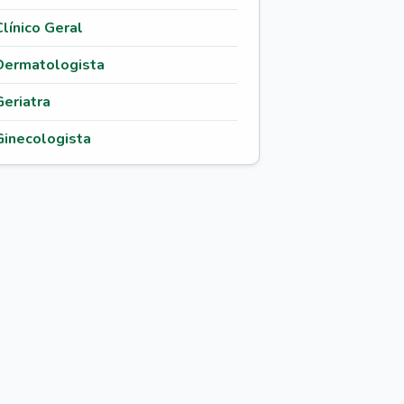
Clínico Geral
Dermatologista
Geriatra
Ginecologista