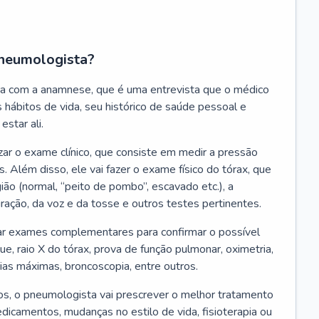
neumologista?
a com a anamnese, que é uma entrevista que o médico
 hábitos de vida, seu histórico de saúde pessoal e
estar ali.
zar o exame clínico, que consiste em medir a pressão
s. Além disso, ele vai fazer o exame físico do tórax, que
ião (normal, “peito de pombo”, escavado etc.), a
iração, da voz e da tosse e outros testes pertinentes.
tar exames complementares para confirmar o possível
e, raio X do tórax, prova de função pulmonar, oximetria,
ias máximas, broncoscopia, entre outros.
, o pneumologista vai prescrever o melhor tratamento
edicamentos, mudanças no estilo de vida, fisioterapia ou