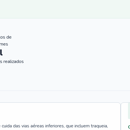
tos de
ames
l
 realizados
uida das vias aéreas inferiores, que incluem traqueia,