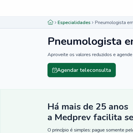
Menu lateral
Menu lateral
Especialidades
Pneumologista em
Pneumologista e
Aproveite os valores reduzidos e agende 
Agendar teleconsulta
Há mais de 25 anos
a Medprev facilita s
O princípio é simples: pague somente pelo