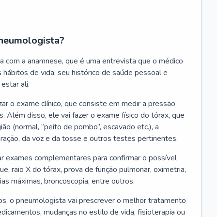
neumologista?
a com a anamnese, que é uma entrevista que o médico
 hábitos de vida, seu histórico de saúde pessoal e
estar ali.
zar o exame clínico, que consiste em medir a pressão
s. Além disso, ele vai fazer o exame físico do tórax, que
ião (normal, “peito de pombo”, escavado etc.), a
iração, da voz e da tosse e outros testes pertinentes.
tar exames complementares para confirmar o possível
e, raio X do tórax, prova de função pulmonar, oximetria,
ias máximas, broncoscopia, entre outros.
, o pneumologista vai prescrever o melhor tratamento
edicamentos, mudanças no estilo de vida, fisioterapia ou