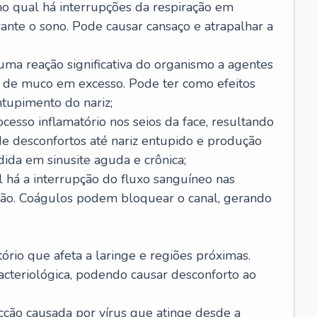
no qual há interrupções da respiração em
ante o sono. Pode causar cansaço e atrapalhar a
 uma reação significativa do organismo a agentes
 de muco em excesso. Pode ter como efeitos
ntupimento do nariz;
cesso inflamatório nos seios da face, resultando
 desconfortos até nariz entupido e produção
ida em sinusite aguda e crônica;
 há a interrupção do fluxo sanguíneo nas
mão. Coágulos podem bloquear o canal, gerando
tório que afeta a laringe e regiões próximas.
acteriológica, podendo causar desconforto ao
cção causada por vírus que atinge desde a