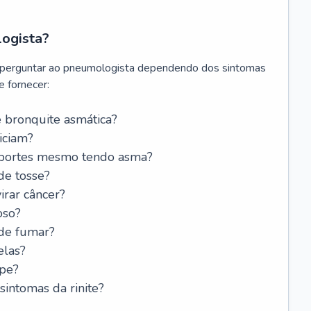
logista?
 perguntar ao pneumologista dependendo dos sintomas
 fornecer:
 bronquite asmática?
iciam?
esportes mesmo tendo asma?
de tosse?
rar câncer?
oso?
 de fumar?
elas?
ipe?
intomas da rinite?