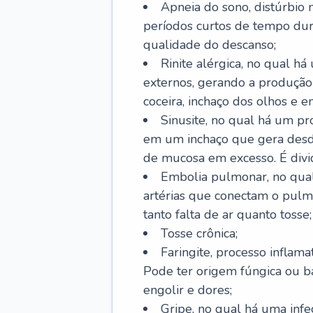
Apneia do sono, distúrbio 
períodos curtos de tempo dur
qualidade do descanso;
Rinite alérgica, no qual há
externos, gerando a produção
coceira, inchaço dos olhos e e
Sinusite, no qual há um pro
em um inchaço que gera desde
de mucosa em excesso. É divid
Embolia pulmonar, no qual
artérias que conectam o pul
tanto falta de ar quanto tosse;
Tosse crônica;
Faringite, processo inflama
Pode ter origem fúngica ou b
engolir e dores;
Gripe, no qual há uma infe