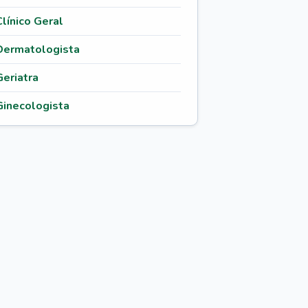
Clínico Geral
Dermatologista
Geriatra
Ginecologista