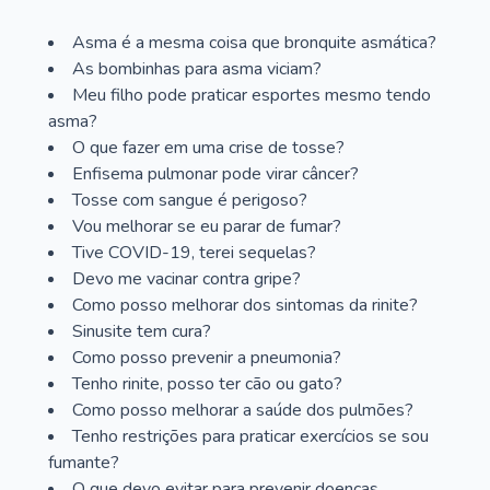
Asma é a mesma coisa que bronquite asmática?
As bombinhas para asma viciam?
Meu filho pode praticar esportes mesmo tendo
asma?
O que fazer em uma crise de tosse?
Enfisema pulmonar pode virar câncer?
Tosse com sangue é perigoso?
Vou melhorar se eu parar de fumar?
Tive COVID-19, terei sequelas?
Devo me vacinar contra gripe?
Como posso melhorar dos sintomas da rinite?
Sinusite tem cura?
Como posso prevenir a pneumonia?
Tenho rinite, posso ter cão ou gato?
Como posso melhorar a saúde dos pulmões?
Tenho restrições para praticar exercícios se sou
fumante?
O que devo evitar para prevenir doenças