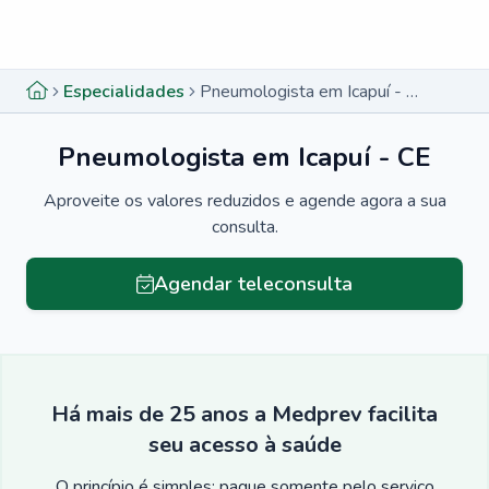
Menu lateral
Menu lateral
Especialidades
Pneumologista em Icapuí - CE
Pneumologista em Icapuí - CE
Aproveite os valores reduzidos e agende agora a sua
consulta.
Agendar teleconsulta
Há mais de 25 anos a Medprev facilita
seu acesso à saúde
O princípio é simples: pague somente pelo serviço