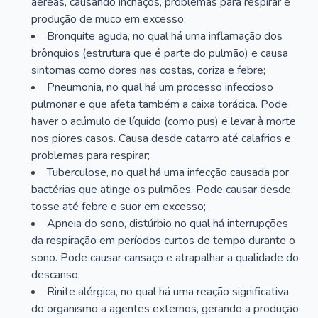
aéreas, causando inchaços, problemas para respirar e
produção de muco em excesso;
Bronquite aguda, no qual há uma inflamação dos
brônquios (estrutura que é parte do pulmão) e causa
sintomas como dores nas costas, coriza e febre;
Pneumonia, no qual há um processo infeccioso
pulmonar e que afeta também a caixa torácica. Pode
haver o acúmulo de líquido (como pus) e levar à morte
nos piores casos. Causa desde catarro até calafrios e
problemas para respirar;
Tuberculose, no qual há uma infecção causada por
bactérias que atinge os pulmões. Pode causar desde
tosse até febre e suor em excesso;
Apneia do sono, distúrbio no qual há interrupções
da respiração em períodos curtos de tempo durante o
sono. Pode causar cansaço e atrapalhar a qualidade do
descanso;
Rinite alérgica, no qual há uma reação significativa
do organismo a agentes externos, gerando a produção