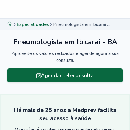
Menu lateral
Menu lateral
Especialidades
Pneumologista em Ibicaraí - BA
Pneumologista em Ibicaraí - BA
Aproveite os valores reduzidos e agende agora a sua
consulta.
Agendar teleconsulta
Há mais de 25 anos a Medprev facilita
seu acesso à saúde
O princípio é simples: pague somente pelo serviço