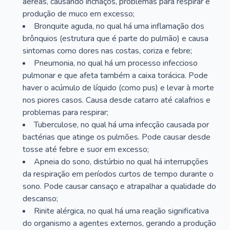
aéreas, causando inchaços, problemas para respirar e
produção de muco em excesso;
Bronquite aguda, no qual há uma inflamação dos
brônquios (estrutura que é parte do pulmão) e causa
sintomas como dores nas costas, coriza e febre;
Pneumonia, no qual há um processo infeccioso
pulmonar e que afeta também a caixa torácica. Pode
haver o acúmulo de líquido (como pus) e levar à morte
nos piores casos. Causa desde catarro até calafrios e
problemas para respirar;
Tuberculose, no qual há uma infecção causada por
bactérias que atinge os pulmões. Pode causar desde
tosse até febre e suor em excesso;
Apneia do sono, distúrbio no qual há interrupções
da respiração em períodos curtos de tempo durante o
sono. Pode causar cansaço e atrapalhar a qualidade do
descanso;
Rinite alérgica, no qual há uma reação significativa
do organismo a agentes externos, gerando a produção