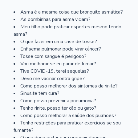
Asma é a mesma coisa que bronquite asmática?
As bombinhas para asma viciam?
Meu filho pode praticar esportes mesmo tendo
asma?
O que fazer em uma crise de tosse?
Enfisema pulmonar pode virar câncer?
Tosse com sangue é perigoso?
Vou melhorar se eu parar de fumar?
Tive COVID-19, terei sequelas?
Devo me vacinar contra gripe?
Como posso melhorar dos sintomas da rinite?
Sinusite tem cura?
Como posso prevenir a pneumonia?
Tenho rinite, posso ter cão ou gato?
Como posso melhorar a saúde dos pulmões?
Tenho restrições para praticar exercícios se sou
fumante?
O que devo evitar para prevenir doenças