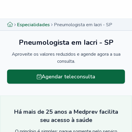
Menu lateral
Menu lateral
Especialidades
Pneumologista em Iacri - SP
Pneumologista em Iacri - SP
Aproveite os valores reduzidos e agende agora a sua
consulta.
Agendar teleconsulta
Há mais de 25 anos a Medprev facilita
seu acesso à saúde
O princípio é simples: pague somente pelo serviço