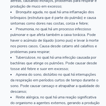
aéreas, causando inchaços, problemas para respirar e
produção de muco em excesso;
Bronquite aguda, no qual há uma inflamação dos
brônquios (estrutura que é parte do pulmão) e causa
sintomas como dores nas costas, coriza e febre;
Pneumonia, no qual há um processo infeccioso
pulmonar e que afeta também a caixa torácica. Pode
haver o acúmulo de líquido (como pus) e levar à morte
nos piores casos. Causa desde catarro até calafrios e
problemas para respirar;
Tuberculose, no qual há uma infecção causada por
bactérias que atinge os pulmões. Pode causar desde
tosse até febre e suor em excesso;
Apneia do sono, distúrbio no qual há interrupções
da respiração em períodos curtos de tempo durante o
sono. Pode causar cansaço e atrapalhar a qualidade do
descanso;
Rinite alérgica, no qual há uma reação significativa
do organismo a agentes externos, gerando a produção