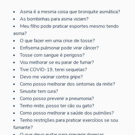
Asma é a mesma coisa que bronquite asmática?
As bombinhas para asma viciam?
Meu filho pode praticar esportes mesmo tendo
asma?
O que fazer em uma crise de tosse?
Enfisema pulmonar pode virar câncer?
Tosse com sangue é perigoso?
Vou melhorar se eu parar de fumar?
Tive COVID-19, terei sequelas?
Devo me vacinar contra gripe?
Como posso melhorar dos sintomas da rinite?
Sinusite tem cura?
Como posso prevenir a pneumonia?
Tenho rinite, posso ter cão ou gato?
Como posso melhorar a saúde dos pulmões?
Tenho restrições para praticar exercícios se sou
fumante?
O que devo evitar para prevenir doenças