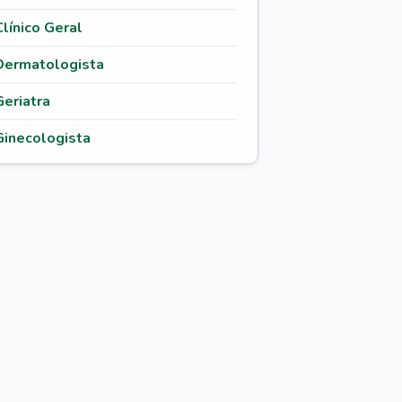
Clínico Geral
Dermatologista
Geriatra
Ginecologista