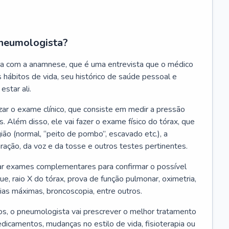
neumologista?
a com a anamnese, que é uma entrevista que o médico
 hábitos de vida, seu histórico de saúde pessoal e
estar ali.
zar o exame clínico, que consiste em medir a pressão
s. Além disso, ele vai fazer o exame físico do tórax, que
ião (normal, “peito de pombo”, escavado etc.), a
iração, da voz e da tosse e outros testes pertinentes.
tar exames complementares para confirmar o possível
e, raio X do tórax, prova de função pulmonar, oximetria,
ias máximas, broncoscopia, entre outros.
, o pneumologista vai prescrever o melhor tratamento
edicamentos, mudanças no estilo de vida, fisioterapia ou