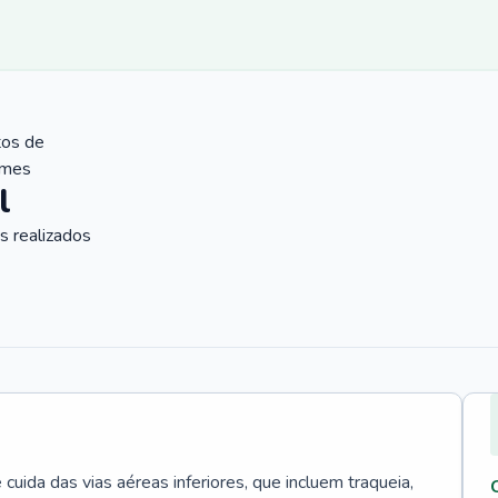
tos de
ames
l
 realizados
uida das vias aéreas inferiores, que incluem traqueia,