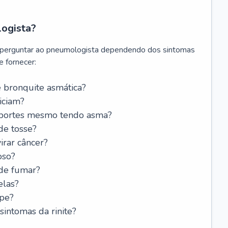
logista?
 perguntar ao pneumologista dependendo dos sintomas
 fornecer:
 bronquite asmática?
iciam?
esportes mesmo tendo asma?
de tosse?
rar câncer?
oso?
 de fumar?
elas?
ipe?
intomas da rinite?