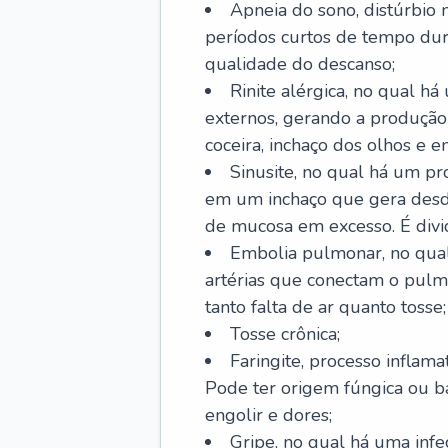
Apneia do sono, distúrbio 
períodos curtos de tempo dur
qualidade do descanso;
Rinite alérgica, no qual há
externos, gerando a produção
coceira, inchaço dos olhos e e
Sinusite, no qual há um pro
em um inchaço que gera desde
de mucosa em excesso. É divid
Embolia pulmonar, no qual
artérias que conectam o pul
tanto falta de ar quanto tosse;
Tosse crônica;
Faringite, processo inflama
Pode ter origem fúngica ou b
engolir e dores;
Gripe, no qual há uma infe