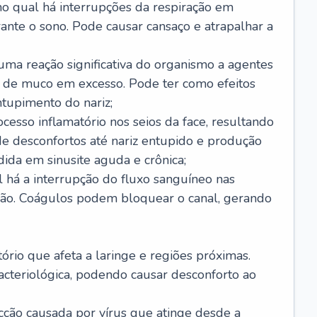
no qual há interrupções da respiração em
ante o sono. Pode causar cansaço e atrapalhar a
 uma reação significativa do organismo a agentes
 de muco em excesso. Pode ter como efeitos
ntupimento do nariz;
cesso inflamatório nos seios da face, resultando
 desconfortos até nariz entupido e produção
ida em sinusite aguda e crônica;
 há a interrupção do fluxo sanguíneo nas
mão. Coágulos podem bloquear o canal, gerando
tório que afeta a laringe e regiões próximas.
acteriológica, podendo causar desconforto ao
cção causada por vírus que atinge desde a