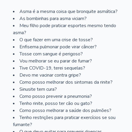
Asma é a mesma coisa que bronquite asmática?
As bombinhas para asma viciam?
Meu filho pode praticar esportes mesmo tendo
asma?
O que fazer em uma crise de tosse?
Enfisema pulmonar pode virar câncer?
Tosse com sangue é perigoso?
Vou melhorar se eu parar de fumar?
Tive COVID-19, terei sequelas?
Devo me vacinar contra gripe?
Como posso melhorar dos sintomas da rinite?
Sinusite tem cura?
Como posso prevenir a pneumonia?
Tenho rinite, posso ter cão ou gato?
Como posso melhorar a saúde dos pulmões?
Tenho restrições para praticar exercícios se sou
fumante?
O que devo evitar para prevenir doenças