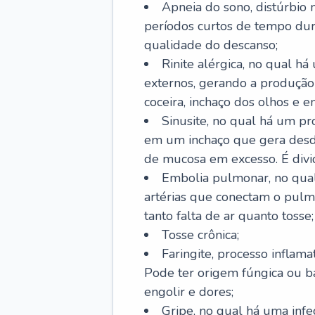
Apneia do sono, distúrbio 
períodos curtos de tempo dur
qualidade do descanso;
Rinite alérgica, no qual há
externos, gerando a produção
coceira, inchaço dos olhos e e
Sinusite, no qual há um pro
em um inchaço que gera desde
de mucosa em excesso. É divid
Embolia pulmonar, no qual
artérias que conectam o pul
tanto falta de ar quanto tosse;
Tosse crônica;
Faringite, processo inflama
Pode ter origem fúngica ou b
engolir e dores;
Gripe, no qual há uma infe