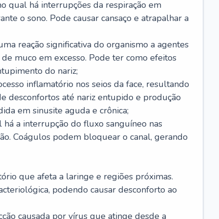
no qual há interrupções da respiração em
ante o sono. Pode causar cansaço e atrapalhar a
 uma reação significativa do organismo a agentes
 de muco em excesso. Pode ter como efeitos
ntupimento do nariz;
cesso inflamatório nos seios da face, resultando
 desconfortos até nariz entupido e produção
ida em sinusite aguda e crônica;
 há a interrupção do fluxo sanguíneo nas
mão. Coágulos podem bloquear o canal, gerando
tório que afeta a laringe e regiões próximas.
acteriológica, podendo causar desconforto ao
cção causada por vírus que atinge desde a