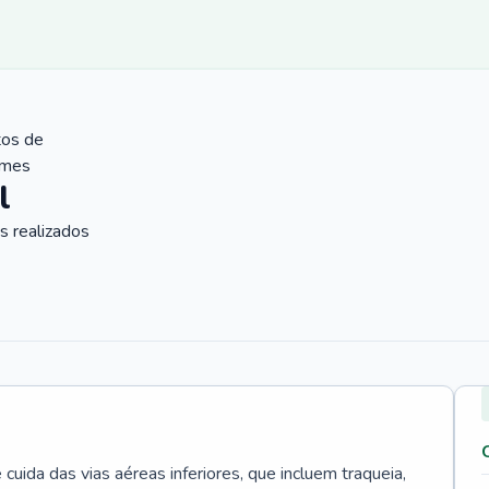
tos de
ames
l
 realizados
uida das vias aéreas inferiores, que incluem traqueia,