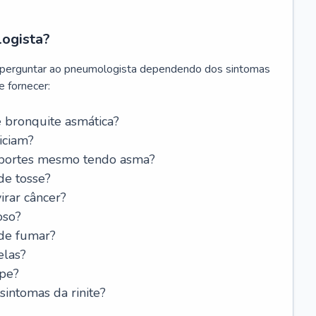
logista?
 perguntar ao pneumologista dependendo dos sintomas
 fornecer:
 bronquite asmática?
iciam?
esportes mesmo tendo asma?
de tosse?
rar câncer?
oso?
 de fumar?
elas?
ipe?
intomas da rinite?