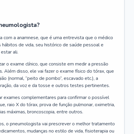
neumologista?
a com a anamnese, que é uma entrevista que o médico
 hábitos de vida, seu histórico de saúde pessoal e
estar ali.
zar o exame clínico, que consiste em medir a pressão
s. Além disso, ele vai fazer o exame físico do tórax, que
ião (normal, “peito de pombo”, escavado etc.), a
iração, da voz e da tosse e outros testes pertinentes.
tar exames complementares para confirmar o possível
e, raio X do tórax, prova de função pulmonar, oximetria,
ias máximas, broncoscopia, entre outros.
, o pneumologista vai prescrever o melhor tratamento
edicamentos, mudanças no estilo de vida, fisioterapia ou