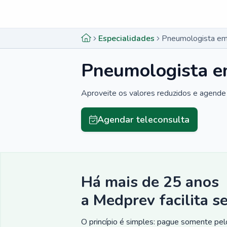
Menu lateral
Menu lateral
Especialidades
Pneumologista em
Pneumologista e
Aproveite os valores reduzidos e agende 
Agendar teleconsulta
Há mais de 25 anos
a Medprev facilita s
O princípio é simples: pague somente pelo