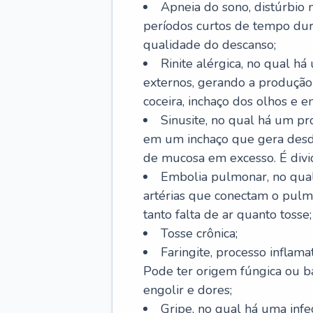
Apneia do sono, distúrbio 
períodos curtos de tempo dur
qualidade do descanso;
Rinite alérgica, no qual há
externos, gerando a produção
coceira, inchaço dos olhos e e
Sinusite, no qual há um pro
em um inchaço que gera desde
de mucosa em excesso. É divid
Embolia pulmonar, no qual
artérias que conectam o pul
tanto falta de ar quanto tosse;
Tosse crônica;
Faringite, processo inflama
Pode ter origem fúngica ou b
engolir e dores;
Gripe, no qual há uma infe