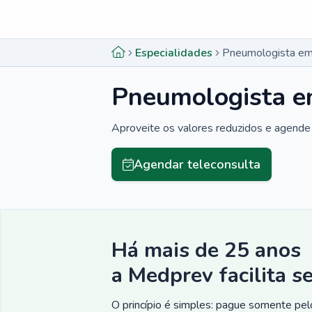
Menu lateral
Menu lateral
Especialidades
Pneumologista em
Pneumologista e
Aproveite os valores reduzidos e agende 
Agendar teleconsulta
Há mais de 25 anos
a Medprev facilita s
O princípio é simples: pague somente pelo