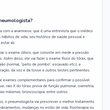
neumologista?
a com a anamnese, que é uma entrevista que o médico
 hábitos de vida, seu histórico de saúde pessoal e
estar ali.
zar o exame clínico, que consiste em medir a pressão
s. Além disso, ele vai fazer o exame físico do tórax, que
ião (normal, “peito de pombo”, escavado etc.), a
iração, da voz e da tosse e outros testes pertinentes.
tar exames complementares para confirmar o possível
e, raio X do tórax, prova de função pulmonar, oximetria,
ias máximas, broncoscopia, entre outros.
, o pneumologista vai prescrever o melhor tratamento
edicamentos, mudanças no estilo de vida, fisioterapia ou