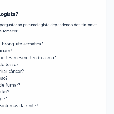
logista?
 perguntar ao pneumologista dependendo dos sintomas
 fornecer:
 bronquite asmática?
iciam?
esportes mesmo tendo asma?
de tosse?
rar câncer?
oso?
 de fumar?
elas?
ipe?
intomas da rinite?