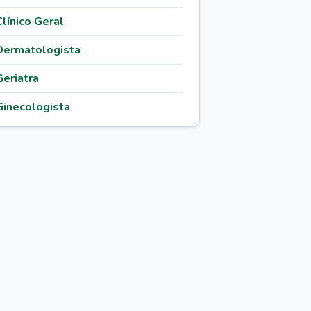
Clínico Geral
Dermatologista
Geriatra
Ginecologista