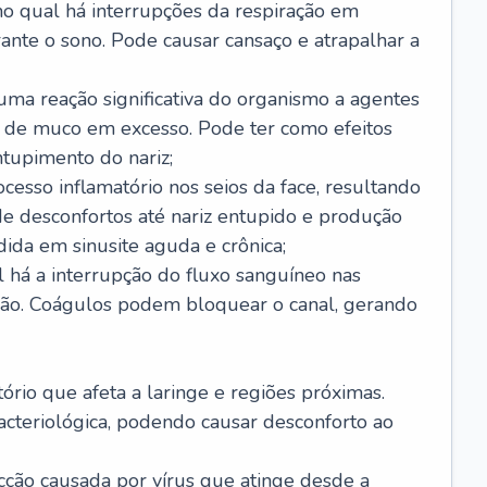
no qual há interrupções da respiração em
ante o sono. Pode causar cansaço e atrapalhar a
 uma reação significativa do organismo a agentes
 de muco em excesso. Pode ter como efeitos
ntupimento do nariz;
cesso inflamatório nos seios da face, resultando
 desconfortos até nariz entupido e produção
ida em sinusite aguda e crônica;
 há a interrupção do fluxo sanguíneo nas
mão. Coágulos podem bloquear o canal, gerando
tório que afeta a laringe e regiões próximas.
acteriológica, podendo causar desconforto ao
cção causada por vírus que atinge desde a