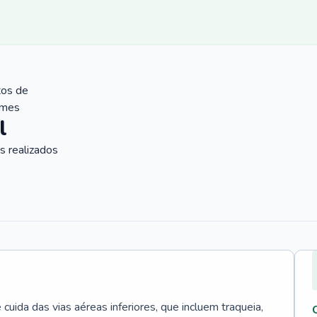
tos de
ames
l
 realizados
uida das vias aéreas inferiores, que incluem traqueia,