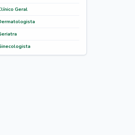
Clínico Geral
Dermatologista
Geriatra
Ginecologista