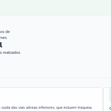
tos de
ames
l
 realizados
uida das vias aéreas inferiores, que incluem traqueia,