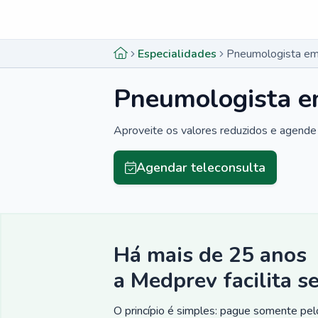
Menu lateral
Menu lateral
Especialidades
Pneumologista em 
Pneumologista e
Aproveite os valores reduzidos e agende 
Agendar teleconsulta
Há mais de 25 anos
a Medprev facilita s
O princípio é simples: pague somente pelo