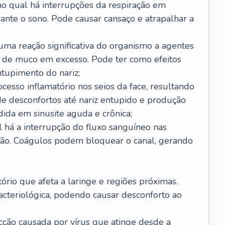
no qual há interrupções da respiração em
ante o sono. Pode causar cansaço e atrapalhar a
 uma reação significativa do organismo a agentes
 de muco em excesso. Pode ter como efeitos
ntupimento do nariz;
cesso inflamatório nos seios da face, resultando
 desconfortos até nariz entupido e produção
ida em sinusite aguda e crônica;
 há a interrupção do fluxo sanguíneo nas
mão. Coágulos podem bloquear o canal, gerando
tório que afeta a laringe e regiões próximas.
acteriológica, podendo causar desconforto ao
cção causada por vírus que atinge desde a