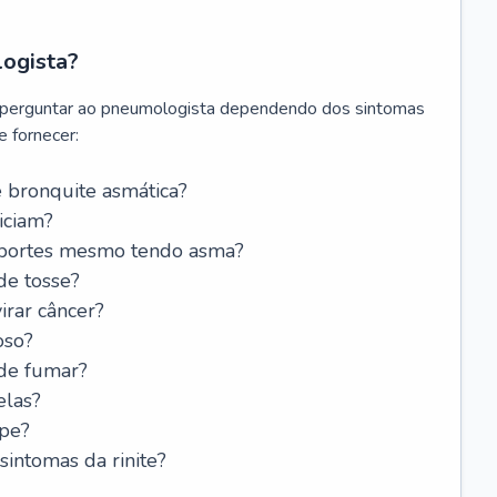
logista?
 perguntar ao pneumologista dependendo dos sintomas
 fornecer:
 bronquite asmática?
iciam?
esportes mesmo tendo asma?
de tosse?
rar câncer?
oso?
 de fumar?
elas?
ipe?
intomas da rinite?