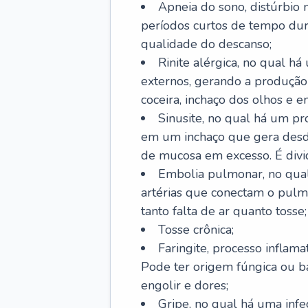
Apneia do sono, distúrbio 
períodos curtos de tempo dur
qualidade do descanso;
Rinite alérgica, no qual há
externos, gerando a produção
coceira, inchaço dos olhos e e
Sinusite, no qual há um pro
em um inchaço que gera desde
de mucosa em excesso. É divid
Embolia pulmonar, no qual
artérias que conectam o pul
tanto falta de ar quanto tosse;
Tosse crônica;
Faringite, processo inflama
Pode ter origem fúngica ou b
engolir e dores;
Gripe, no qual há uma infe