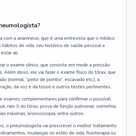
neumologista?
a com a anamnese, que é uma entrevista que o médico
 hábitos de vida, seu histórico de saúde pessoal e
estar ali.
zar o exame clínico, que consiste em medir a pressão
s. Além disso, ele vai fazer o exame físico do tórax, que
ião (normal, “peito de pombo”, escavado etc.), a
iração, da voz e da tosse e outros testes pertinentes.
tar exames complementares para confirmar o possível
e, raio X do tórax, prova de função pulmonar, oximetria,
ias máximas, broncoscopia, entre outros.
, o pneumologista vai prescrever o melhor tratamento
edicamentos, mudanças no estilo de vida, fisioterapia ou