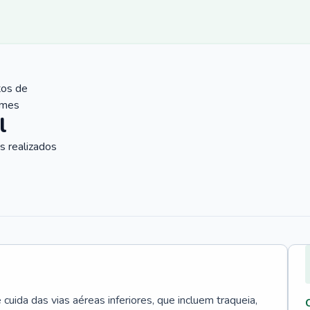
tos de
ames
l
 realizados
uida das vias aéreas inferiores, que incluem traqueia,