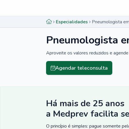
Menu lateral
Menu lateral
Especialidades
Pneumologista e
Pneumologista 
Aproveite os valores reduzidos e agende 
Agendar teleconsulta
Há mais de 25 anos
a Medprev facilita s
O princípio é simples: pague somente pelo