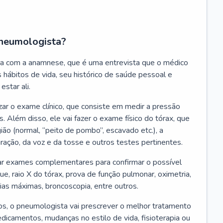
neumologista?
a com a anamnese, que é uma entrevista que o médico
 hábitos de vida, seu histórico de saúde pessoal e
estar ali.
zar o exame clínico, que consiste em medir a pressão
s. Além disso, ele vai fazer o exame físico do tórax, que
ião (normal, “peito de pombo”, escavado etc.), a
iração, da voz e da tosse e outros testes pertinentes.
tar exames complementares para confirmar o possível
e, raio X do tórax, prova de função pulmonar, oximetria,
ias máximas, broncoscopia, entre outros.
, o pneumologista vai prescrever o melhor tratamento
edicamentos, mudanças no estilo de vida, fisioterapia ou