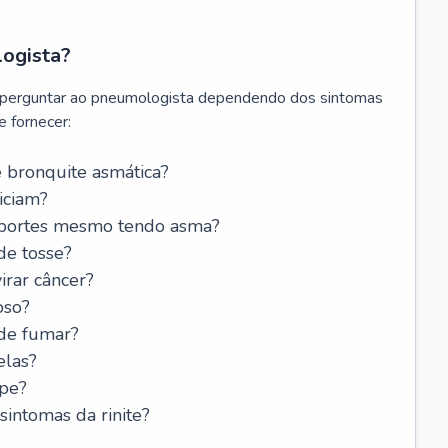
logista?
 perguntar ao pneumologista dependendo dos sintomas
 fornecer:
 bronquite asmática?
iciam?
esportes mesmo tendo asma?
de tosse?
rar câncer?
oso?
 de fumar?
elas?
ipe?
intomas da rinite?