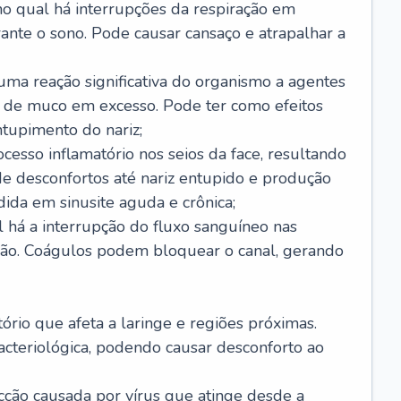
no qual há interrupções da respiração em
ante o sono. Pode causar cansaço e atrapalhar a
 uma reação significativa do organismo a agentes
 de muco em excesso. Pode ter como efeitos
ntupimento do nariz;
cesso inflamatório nos seios da face, resultando
 desconfortos até nariz entupido e produção
ida em sinusite aguda e crônica;
 há a interrupção do fluxo sanguíneo nas
mão. Coágulos podem bloquear o canal, gerando
tório que afeta a laringe e regiões próximas.
acteriológica, podendo causar desconforto ao
cção causada por vírus que atinge desde a