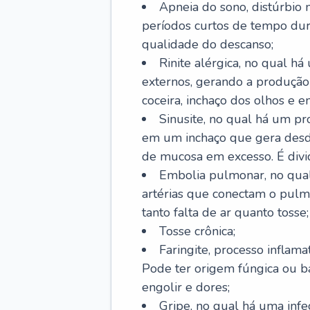
Apneia do sono, distúrbio 
períodos curtos de tempo dur
qualidade do descanso;
Rinite alérgica, no qual há
externos, gerando a produção
coceira, inchaço dos olhos e e
Sinusite, no qual há um pro
em um inchaço que gera desde
de mucosa em excesso. É divid
Embolia pulmonar, no qual
artérias que conectam o pul
tanto falta de ar quanto tosse;
Tosse crônica;
Faringite, processo inflama
Pode ter origem fúngica ou b
engolir e dores;
Gripe, no qual há uma infe