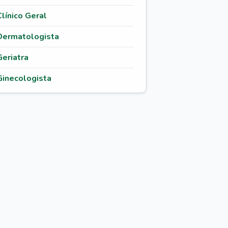
Clínico Geral
Dermatologista
Geriatra
Ginecologista