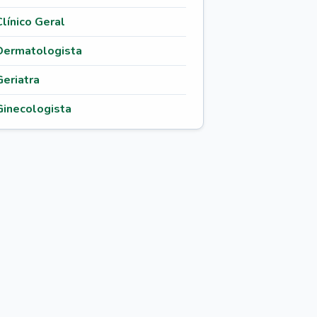
Clínico Geral
Dermatologista
Geriatra
Ginecologista