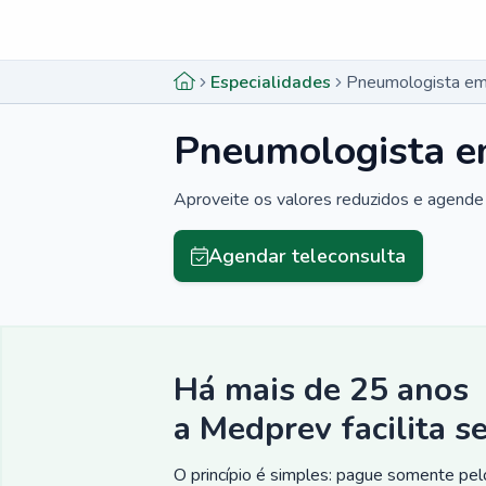
Menu lateral
Menu lateral
Especialidades
Pneumologista em
Pneumologista e
Aproveite os valores reduzidos e agende 
Agendar teleconsulta
Há mais de 25 anos
a Medprev facilita s
O princípio é simples: pague somente pelo