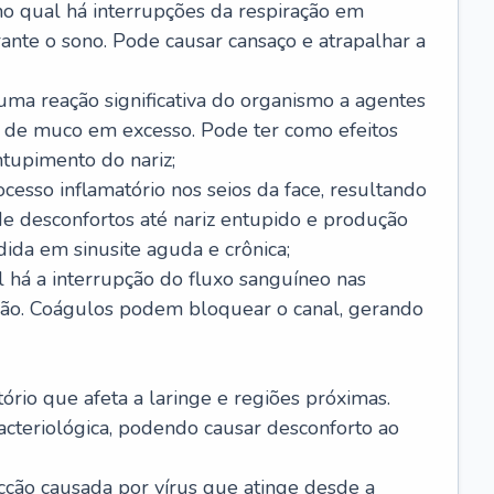
no qual há interrupções da respiração em
ante o sono. Pode causar cansaço e atrapalhar a
 uma reação significativa do organismo a agentes
 de muco em excesso. Pode ter como efeitos
ntupimento do nariz;
cesso inflamatório nos seios da face, resultando
 desconfortos até nariz entupido e produção
ida em sinusite aguda e crônica;
 há a interrupção do fluxo sanguíneo nas
mão. Coágulos podem bloquear o canal, gerando
tório que afeta a laringe e regiões próximas.
acteriológica, podendo causar desconforto ao
cção causada por vírus que atinge desde a