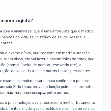
neumologista?
a com a anamnese, que é uma entrevista que o médico
 hábitos de vida, seu histórico de saúde pessoal e
estar ali.
zar o exame clínico, que consiste em medir a pressão
s. Além disso, ele vai fazer o exame físico do tórax, que
ião (normal, “peito de pombo”, escavado etc.), a
iração, da voz e da tosse e outros testes pertinentes.
tar exames complementares para confirmar o possível
e, raio X do tórax, prova de função pulmonar, oximetria,
ias máximas, broncoscopia, entre outros.
, o pneumologista vai prescrever o melhor tratamento
edicamentos, mudanças no estilo de vida, fisioterapia ou