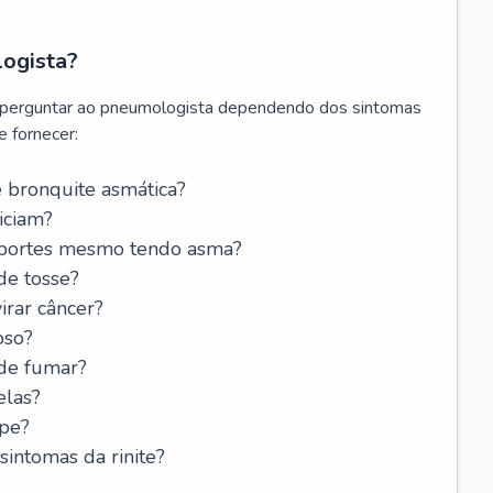
logista?
 perguntar ao pneumologista dependendo dos sintomas
 fornecer:
 bronquite asmática?
iciam?
esportes mesmo tendo asma?
de tosse?
rar câncer?
oso?
 de fumar?
elas?
ipe?
intomas da rinite?