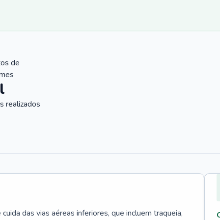
tos de
ames
l
 realizados
uida das vias aéreas inferiores, que incluem traqueia,