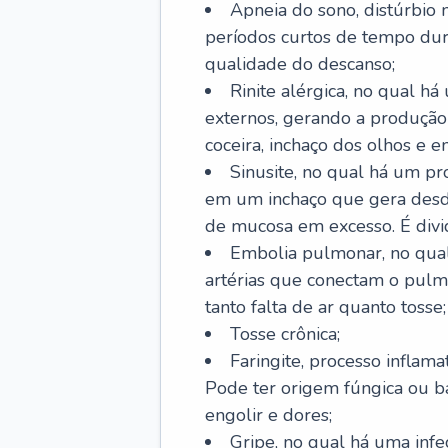
Apneia do sono, distúrbio 
períodos curtos de tempo dur
qualidade do descanso;
Rinite alérgica, no qual há
externos, gerando a produção
coceira, inchaço dos olhos e e
Sinusite, no qual há um pro
em um inchaço que gera desde
de mucosa em excesso. É divid
Embolia pulmonar, no qual
artérias que conectam o pul
tanto falta de ar quanto tosse;
Tosse crônica;
Faringite, processo inflama
Pode ter origem fúngica ou b
engolir e dores;
Gripe, no qual há uma infe