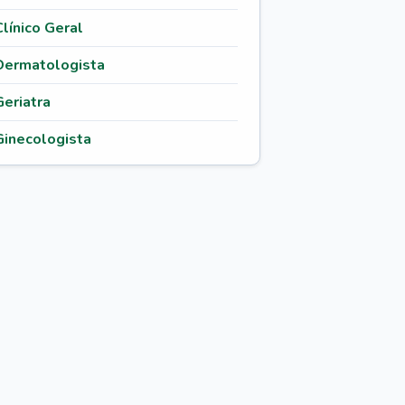
Clínico Geral
Dermatologista
Geriatra
Ginecologista