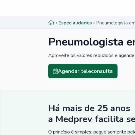
Menu lateral
Menu lateral
Especialidades
Pneumologista em 
Pneumologista em
Aproveite os valores reduzidos e agende 
Agendar teleconsulta
Há mais de 25 anos
a Medprev facilita s
O princípio é simples: pague somente pelo