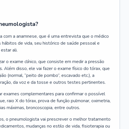
neumologista?
a com a anamnese, que é uma entrevista que o médico
 hábitos de vida, seu histórico de saúde pessoal e
estar ali.
zar o exame clínico, que consiste em medir a pressão
s. Além disso, ele vai fazer o exame físico do tórax, que
ião (normal, “peito de pombo”, escavado etc.), a
iração, da voz e da tosse e outros testes pertinentes.
tar exames complementares para confirmar o possível
e, raio X do tórax, prova de função pulmonar, oximetria,
ias máximas, broncoscopia, entre outros.
, o pneumologista vai prescrever o melhor tratamento
edicamentos, mudanças no estilo de vida, fisioterapia ou