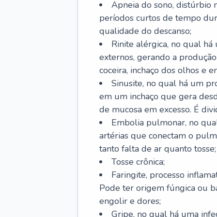
Apneia do sono, distúrbio 
períodos curtos de tempo dur
qualidade do descanso;
Rinite alérgica, no qual há
externos, gerando a produção
coceira, inchaço dos olhos e e
Sinusite, no qual há um pro
em um inchaço que gera desde
de mucosa em excesso. É divid
Embolia pulmonar, no qual
artérias que conectam o pul
tanto falta de ar quanto tosse;
Tosse crônica;
Faringite, processo inflama
Pode ter origem fúngica ou b
engolir e dores;
Gripe, no qual há uma infe