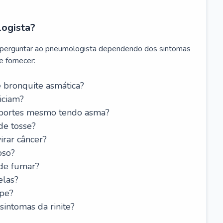
logista?
 perguntar ao pneumologista dependendo dos sintomas
 fornecer:
 bronquite asmática?
iciam?
esportes mesmo tendo asma?
de tosse?
rar câncer?
oso?
 de fumar?
elas?
ipe?
intomas da rinite?