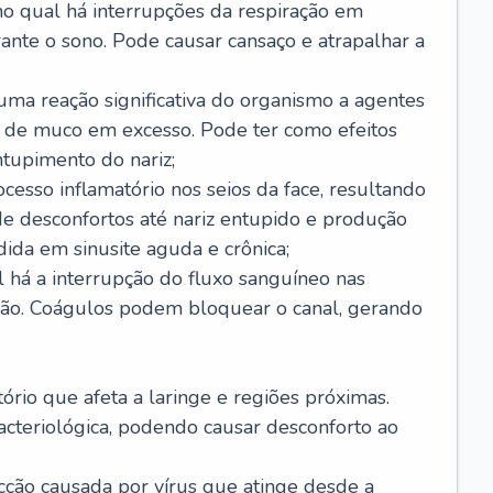
no qual há interrupções da respiração em
ante o sono. Pode causar cansaço e atrapalhar a
 uma reação significativa do organismo a agentes
 de muco em excesso. Pode ter como efeitos
ntupimento do nariz;
cesso inflamatório nos seios da face, resultando
 desconfortos até nariz entupido e produção
ida em sinusite aguda e crônica;
 há a interrupção do fluxo sanguíneo nas
mão. Coágulos podem bloquear o canal, gerando
tório que afeta a laringe e regiões próximas.
acteriológica, podendo causar desconforto ao
cção causada por vírus que atinge desde a