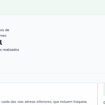
tos de
ames
l
 realizados
uida das vias aéreas inferiores, que incluem traqueia,