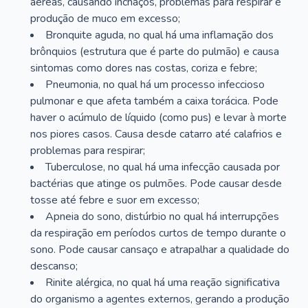
aéreas, causando inchaços, problemas para respirar e
produção de muco em excesso;
Bronquite aguda, no qual há uma inflamação dos
brônquios (estrutura que é parte do pulmão) e causa
sintomas como dores nas costas, coriza e febre;
Pneumonia, no qual há um processo infeccioso
pulmonar e que afeta também a caixa torácica. Pode
haver o acúmulo de líquido (como pus) e levar à morte
nos piores casos. Causa desde catarro até calafrios e
problemas para respirar;
Tuberculose, no qual há uma infecção causada por
bactérias que atinge os pulmões. Pode causar desde
tosse até febre e suor em excesso;
Apneia do sono, distúrbio no qual há interrupções
da respiração em períodos curtos de tempo durante o
sono. Pode causar cansaço e atrapalhar a qualidade do
descanso;
Rinite alérgica, no qual há uma reação significativa
do organismo a agentes externos, gerando a produção