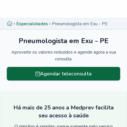
Menu lateral
Menu lateral
Especialidades
Pneumologista em Exu - PE
Pneumologista em Exu - PE
Aproveite os valores reduzidos e agende agora a sua
consulta.
Agendar teleconsulta
Há mais de 25 anos a Medprev facilita
seu acesso à saúde
O princípio é simples: pague somente pelo serviço