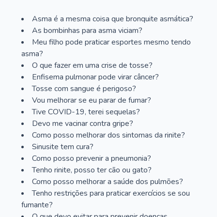
Asma é a mesma coisa que bronquite asmática?
As bombinhas para asma viciam?
Meu filho pode praticar esportes mesmo tendo
asma?
O que fazer em uma crise de tosse?
Enfisema pulmonar pode virar câncer?
Tosse com sangue é perigoso?
Vou melhorar se eu parar de fumar?
Tive COVID-19, terei sequelas?
Devo me vacinar contra gripe?
Como posso melhorar dos sintomas da rinite?
Sinusite tem cura?
Como posso prevenir a pneumonia?
Tenho rinite, posso ter cão ou gato?
Como posso melhorar a saúde dos pulmões?
Tenho restrições para praticar exercícios se sou
fumante?
O que devo evitar para prevenir doenças