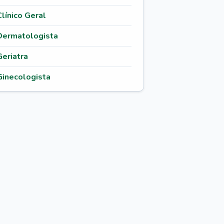
Clínico Geral
Dermatologista
Geriatra
Ginecologista