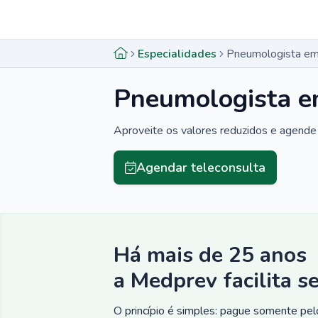
Menu lateral
Menu lateral
Especialidades
Pneumologista em
Pneumologista e
Aproveite os valores reduzidos e agende 
Agendar teleconsulta
Há mais de 25 anos
a Medprev facilita s
O princípio é simples: pague somente pelo