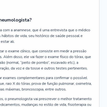
neumologista?
a com a anamnese, que é uma entrevista que o médico
 hábitos de vida, seu histórico de saúde pessoal e
estar ali.
zar o exame clínico, que consiste em medir a pressão
s. Além disso, ele vai fazer o exame físico do tórax, que
ião (normal, “peito de pombo”, escavado etc.), a
iração, da voz e da tosse e outros testes pertinentes.
tar exames complementares para confirmar o possível
e, raio X do tórax, prova de função pulmonar, oximetria,
ias máximas, broncoscopia, entre outros.
, o pneumologista vai prescrever o melhor tratamento
edicamentos, mudanças no estilo de vida, fisioterapia ou