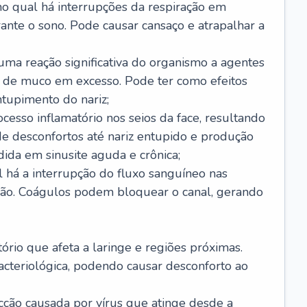
no qual há interrupções da respiração em
ante o sono. Pode causar cansaço e atrapalhar a
 uma reação significativa do organismo a agentes
 de muco em excesso. Pode ter como efeitos
ntupimento do nariz;
cesso inflamatório nos seios da face, resultando
 desconfortos até nariz entupido e produção
ida em sinusite aguda e crônica;
 há a interrupção do fluxo sanguíneo nas
mão. Coágulos podem bloquear o canal, gerando
tório que afeta a laringe e regiões próximas.
acteriológica, podendo causar desconforto ao
cção causada por vírus que atinge desde a