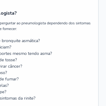
logista?
 perguntar ao pneumologista dependendo dos sintomas
 fornecer:
 bronquite asmática?
iciam?
esportes mesmo tendo asma?
de tosse?
rar câncer?
oso?
 de fumar?
elas?
ipe?
intomas da rinite?