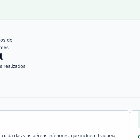
tos de
ames
l
 realizados
uida das vias aéreas inferiores, que incluem traqueia,