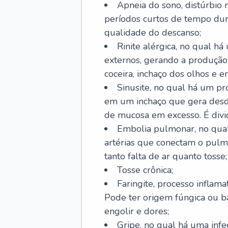
Apneia do sono, distúrbio 
períodos curtos de tempo dur
qualidade do descanso;
Rinite alérgica, no qual há
externos, gerando a produção
coceira, inchaço dos olhos e e
Sinusite, no qual há um pro
em um inchaço que gera desde
de mucosa em excesso. É divid
Embolia pulmonar, no qual
artérias que conectam o pul
tanto falta de ar quanto tosse;
Tosse crônica;
Faringite, processo inflama
Pode ter origem fúngica ou b
engolir e dores;
Gripe, no qual há uma infe