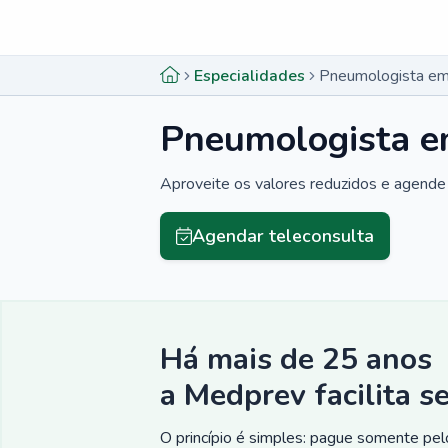
Menu lateral
Menu lateral
Especialidades
Pneumologista em
Pneumologista e
Aproveite os valores reduzidos e agende 
Agendar teleconsulta
Há mais de 25 anos
a Medprev facilita s
O princípio é simples: pague somente pelo