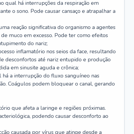
no qual há interrupções da respiração em
ante o sono. Pode causar cansaço e atrapalhar a
 uma reação significativa do organismo a agentes
 de muco em excesso. Pode ter como efeitos
ntupimento do nariz;
cesso inflamatório nos seios da face, resultando
 desconfortos até nariz entupido e produção
ida em sinusite aguda e crônica;
 há a interrupção do fluxo sanguíneo nas
mão. Coágulos podem bloquear o canal, gerando
tório que afeta a laringe e regiões próximas.
acteriológica, podendo causar desconforto ao
cção causada por vírus que atinge desde a