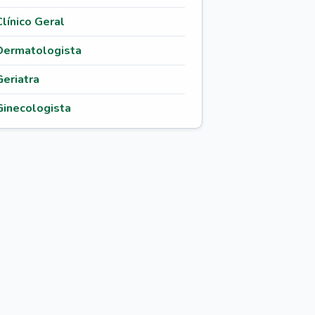
Clínico Geral
Dermatologista
Geriatra
Ginecologista