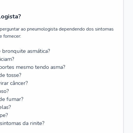
logista?
 perguntar ao pneumologista dependendo dos sintomas
 fornecer:
 bronquite asmática?
iciam?
esportes mesmo tendo asma?
de tosse?
rar câncer?
oso?
 de fumar?
elas?
ipe?
intomas da rinite?