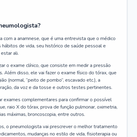
neumologista?
a com a anamnese, que é uma entrevista que o médico
 hábitos de vida, seu histórico de saúde pessoal e
estar ali.
zar o exame clínico, que consiste em medir a pressão
s. Além disso, ele vai fazer o exame físico do tórax, que
ião (normal, “peito de pombo”, escavado etc.), a
iração, da voz e da tosse e outros testes pertinentes.
tar exames complementares para confirmar o possível
e, raio X do tórax, prova de função pulmonar, oximetria,
ias máximas, broncoscopia, entre outros.
, o pneumologista vai prescrever o melhor tratamento
edicamentos, mudanças no estilo de vida, fisioterapia ou