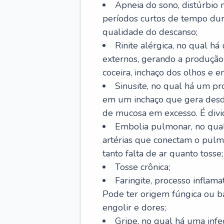
Apneia do sono, distúrbio 
períodos curtos de tempo dur
qualidade do descanso;
Rinite alérgica, no qual há
externos, gerando a produção
coceira, inchaço dos olhos e e
Sinusite, no qual há um pro
em um inchaço que gera desde
de mucosa em excesso. É divid
Embolia pulmonar, no qual
artérias que conectam o pul
tanto falta de ar quanto tosse;
Tosse crônica;
Faringite, processo inflama
Pode ter origem fúngica ou b
engolir e dores;
Gripe, no qual há uma infe