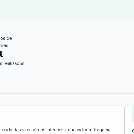
tos de
ames
l
 realizados
uida das vias aéreas inferiores, que incluem traqueia,