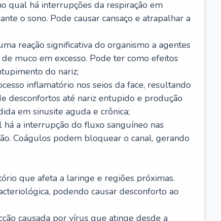
no qual há interrupções da respiração em
ante o sono. Pode causar cansaço e atrapalhar a
 uma reação significativa do organismo a agentes
 de muco em excesso. Pode ter como efeitos
ntupimento do nariz;
cesso inflamatório nos seios da face, resultando
 desconfortos até nariz entupido e produção
ida em sinusite aguda e crônica;
 há a interrupção do fluxo sanguíneo nas
mão. Coágulos podem bloquear o canal, gerando
tório que afeta a laringe e regiões próximas.
acteriológica, podendo causar desconforto ao
cção causada por vírus que atinge desde a