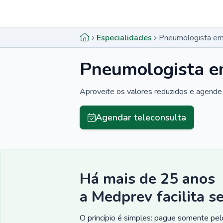
Menu lateral
Menu lateral
Especialidades
Pneumologista e
Pneumologista 
Aproveite os valores reduzidos e agende 
Agendar teleconsulta
Há mais de 25 anos
a Medprev facilita s
O princípio é simples: pague somente pelo