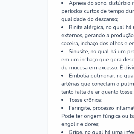
Apneia do sono, distúrbio 
períodos curtos de tempo dur
qualidade do descanso;
Rinite alérgica, no qual há
externos, gerando a produção
coceira, inchaço dos olhos e e
Sinusite, no qual há um pro
em um inchaço que gera desde
de mucosa em excesso. É divid
Embolia pulmonar, no qual
artérias que conectam o pul
tanto falta de ar quanto tosse;
Tosse crônica;
Faringite, processo inflama
Pode ter origem fúngica ou b
engolir e dores;
Gripe, no qual há uma infe