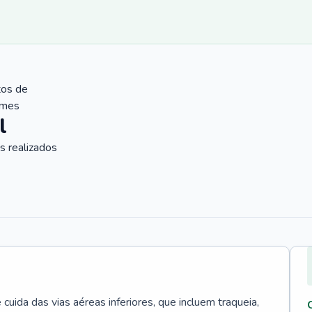
tos de
ames
l
 realizados
uida das vias aéreas inferiores, que incluem traqueia,