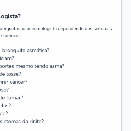
logista?
 perguntar ao pneumologista dependendo dos sintomas
 fornecer:
 bronquite asmática?
iciam?
esportes mesmo tendo asma?
de tosse?
rar câncer?
oso?
 de fumar?
elas?
ipe?
intomas da rinite?