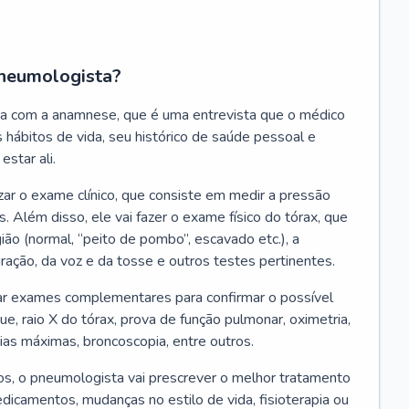
neumologista?
a com a anamnese, que é uma entrevista que o médico
 hábitos de vida, seu histórico de saúde pessoal e
estar ali.
zar o exame clínico, que consiste em medir a pressão
s. Além disso, ele vai fazer o exame físico do tórax, que
ião (normal, “peito de pombo”, escavado etc.), a
iração, da voz e da tosse e outros testes pertinentes.
tar exames complementares para confirmar o possível
e, raio X do tórax, prova de função pulmonar, oximetria,
ias máximas, broncoscopia, entre outros.
, o pneumologista vai prescrever o melhor tratamento
edicamentos, mudanças no estilo de vida, fisioterapia ou