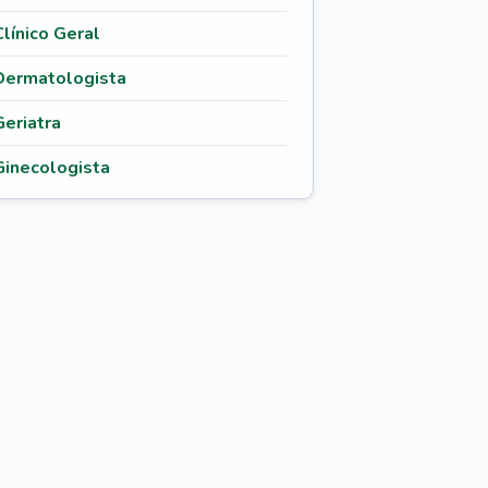
Clínico Geral
Dermatologista
Geriatra
Ginecologista