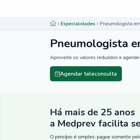
Menu lateral
Menu lateral
Especialidades
Pneumologista em
Pneumologista e
Aproveite os valores reduzidos e agende 
Agendar teleconsulta
Há mais de 25 anos
a Medprev facilita s
O princípio é simples: pague somente pelo