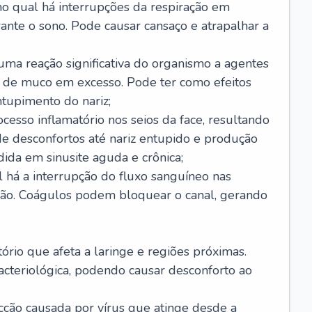
no qual há interrupções da respiração em
ante o sono. Pode causar cansaço e atrapalhar a
 uma reação significativa do organismo a agentes
 de muco em excesso. Pode ter como efeitos
ntupimento do nariz;
cesso inflamatório nos seios da face, resultando
 desconfortos até nariz entupido e produção
ida em sinusite aguda e crônica;
 há a interrupção do fluxo sanguíneo nas
mão. Coágulos podem bloquear o canal, gerando
tório que afeta a laringe e regiões próximas.
acteriológica, podendo causar desconforto ao
cção causada por vírus que atinge desde a