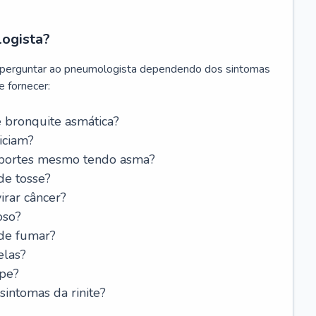
logista?
 perguntar ao pneumologista dependendo dos sintomas
 fornecer:
 bronquite asmática?
iciam?
esportes mesmo tendo asma?
de tosse?
rar câncer?
oso?
 de fumar?
elas?
ipe?
intomas da rinite?