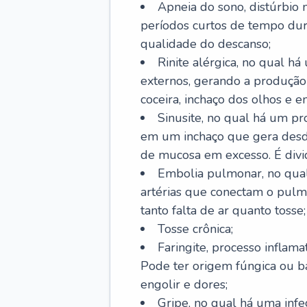
Apneia do sono, distúrbio 
períodos curtos de tempo dur
qualidade do descanso;
Rinite alérgica, no qual há
externos, gerando a produção
coceira, inchaço dos olhos e e
Sinusite, no qual há um pro
em um inchaço que gera desde
de mucosa em excesso. É divid
Embolia pulmonar, no qual
artérias que conectam o pul
tanto falta de ar quanto tosse;
Tosse crônica;
Faringite, processo inflama
Pode ter origem fúngica ou b
engolir e dores;
Gripe, no qual há uma infe