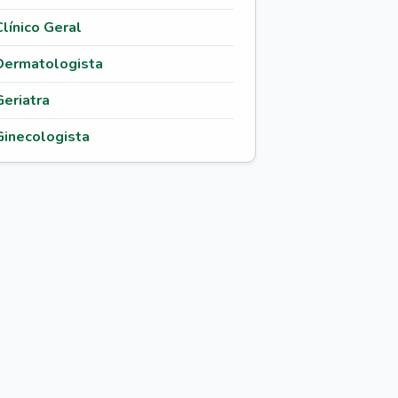
Clínico Geral
Dermatologista
Geriatra
Ginecologista