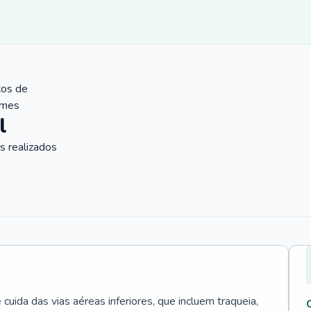
tos de
ames
l
 realizados
uida das vias aéreas inferiores, que incluem traqueia,