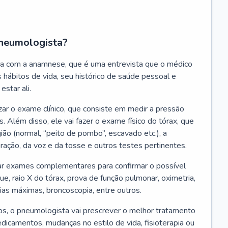
neumologista?
a com a anamnese, que é uma entrevista que o médico
 hábitos de vida, seu histórico de saúde pessoal e
estar ali.
zar o exame clínico, que consiste em medir a pressão
s. Além disso, ele vai fazer o exame físico do tórax, que
ião (normal, “peito de pombo”, escavado etc.), a
iração, da voz e da tosse e outros testes pertinentes.
tar exames complementares para confirmar o possível
e, raio X do tórax, prova de função pulmonar, oximetria,
ias máximas, broncoscopia, entre outros.
, o pneumologista vai prescrever o melhor tratamento
edicamentos, mudanças no estilo de vida, fisioterapia ou