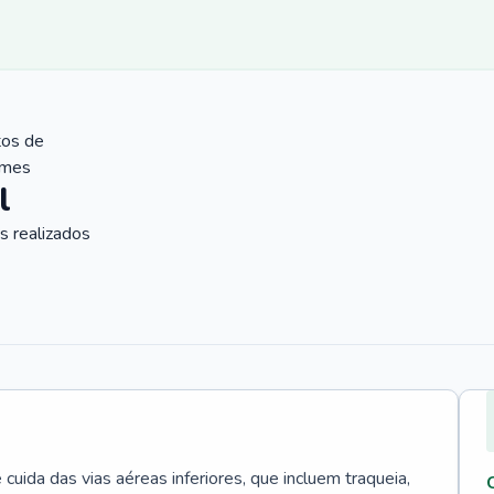
tos de
ames
l
 realizados
uida das vias aéreas inferiores, que incluem traqueia,