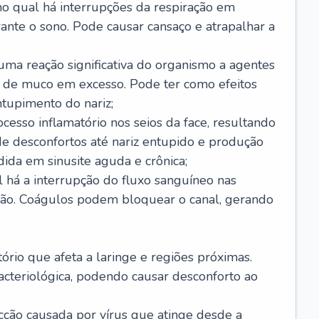
no qual há interrupções da respiração em
ante o sono. Pode causar cansaço e atrapalhar a
 uma reação significativa do organismo a agentes
 de muco em excesso. Pode ter como efeitos
ntupimento do nariz;
cesso inflamatório nos seios da face, resultando
 desconfortos até nariz entupido e produção
ida em sinusite aguda e crônica;
 há a interrupção do fluxo sanguíneo nas
mão. Coágulos podem bloquear o canal, gerando
tório que afeta a laringe e regiões próximas.
acteriológica, podendo causar desconforto ao
cção causada por vírus que atinge desde a