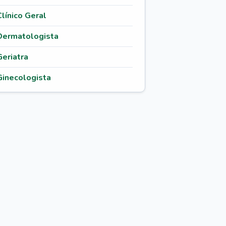
Clínico Geral
Dermatologista
Geriatra
Ginecologista