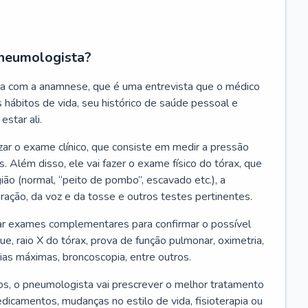
neumologista?
a com a anamnese, que é uma entrevista que o médico
 hábitos de vida, seu histórico de saúde pessoal e
estar ali.
zar o exame clínico, que consiste em medir a pressão
s. Além disso, ele vai fazer o exame físico do tórax, que
ião (normal, “peito de pombo”, escavado etc.), a
iração, da voz e da tosse e outros testes pertinentes.
tar exames complementares para confirmar o possível
e, raio X do tórax, prova de função pulmonar, oximetria,
ias máximas, broncoscopia, entre outros.
, o pneumologista vai prescrever o melhor tratamento
edicamentos, mudanças no estilo de vida, fisioterapia ou