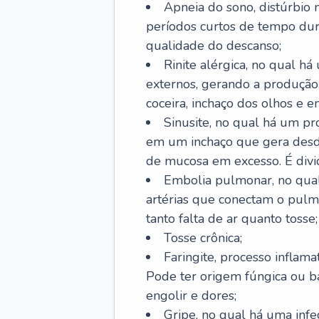
Apneia do sono, distúrbio 
períodos curtos de tempo dur
qualidade do descanso;
Rinite alérgica, no qual há
externos, gerando a produção
coceira, inchaço dos olhos e e
Sinusite, no qual há um pro
em um inchaço que gera desde
de mucosa em excesso. É divid
Embolia pulmonar, no qual
artérias que conectam o pul
tanto falta de ar quanto tosse;
Tosse crônica;
Faringite, processo inflama
Pode ter origem fúngica ou b
engolir e dores;
Gripe, no qual há uma infe