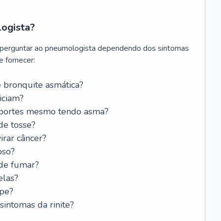
logista?
 perguntar ao pneumologista dependendo dos sintomas
 fornecer:
 bronquite asmática?
iciam?
esportes mesmo tendo asma?
de tosse?
rar câncer?
oso?
 de fumar?
elas?
ipe?
intomas da rinite?