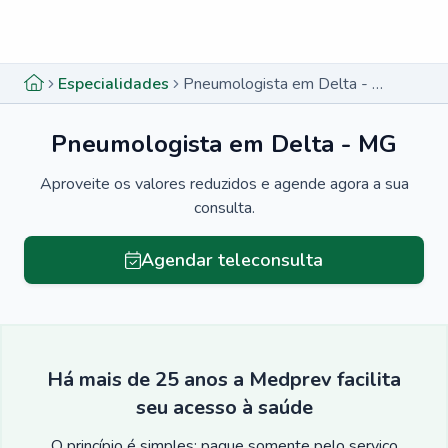
Menu lateral
Menu lateral
Especialidades
Pneumologista em Delta - MG
Pneumologista em Delta - MG
Aproveite os valores reduzidos e agende agora a sua
consulta.
Agendar teleconsulta
Há mais de 25 anos a Medprev facilita
seu acesso à saúde
O princípio é simples: pague somente pelo serviço