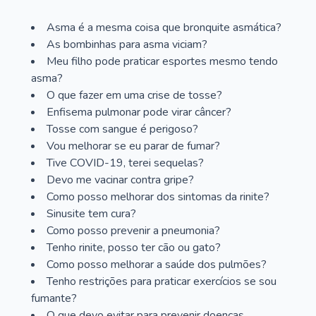
Asma é a mesma coisa que bronquite asmática?
As bombinhas para asma viciam?
Meu filho pode praticar esportes mesmo tendo
asma?
O que fazer em uma crise de tosse?
Enfisema pulmonar pode virar câncer?
Tosse com sangue é perigoso?
Vou melhorar se eu parar de fumar?
Tive COVID-19, terei sequelas?
Devo me vacinar contra gripe?
Como posso melhorar dos sintomas da rinite?
Sinusite tem cura?
Como posso prevenir a pneumonia?
Tenho rinite, posso ter cão ou gato?
Como posso melhorar a saúde dos pulmões?
Tenho restrições para praticar exercícios se sou
fumante?
O que devo evitar para prevenir doenças