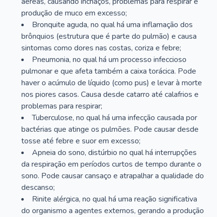
aéreas, causando inchaços, problemas para respirar e
produção de muco em excesso;
Bronquite aguda, no qual há uma inflamação dos
brônquios (estrutura que é parte do pulmão) e causa
sintomas como dores nas costas, coriza e febre;
Pneumonia, no qual há um processo infeccioso
pulmonar e que afeta também a caixa torácica. Pode
haver o acúmulo de líquido (como pus) e levar à morte
nos piores casos. Causa desde catarro até calafrios e
problemas para respirar;
Tuberculose, no qual há uma infecção causada por
bactérias que atinge os pulmões. Pode causar desde
tosse até febre e suor em excesso;
Apneia do sono, distúrbio no qual há interrupções
da respiração em períodos curtos de tempo durante o
sono. Pode causar cansaço e atrapalhar a qualidade do
descanso;
Rinite alérgica, no qual há uma reação significativa
do organismo a agentes externos, gerando a produção