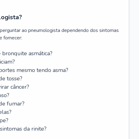
logista?
 perguntar ao pneumologista dependendo dos sintomas
 fornecer:
 bronquite asmática?
iciam?
esportes mesmo tendo asma?
de tosse?
rar câncer?
oso?
 de fumar?
elas?
ipe?
intomas da rinite?