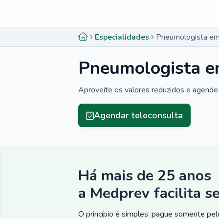
Menu lateral
Menu lateral
Especialidades
Pneumologista em
Pneumologista e
Aproveite os valores reduzidos e agende 
Agendar teleconsulta
Há mais de 25 anos
a Medprev facilita s
O princípio é simples: pague somente pelo