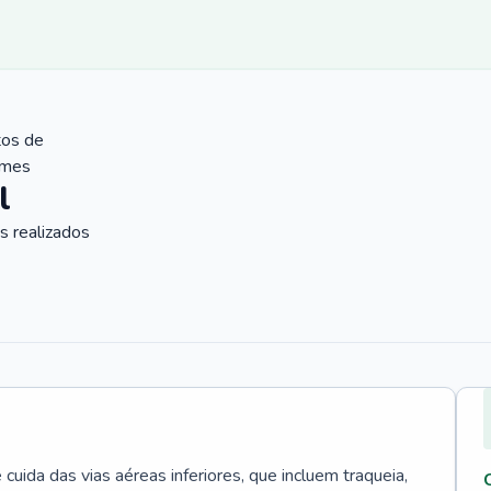
tos de
ames
l
 realizados
uida das vias aéreas inferiores, que incluem traqueia,