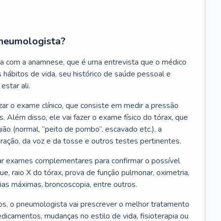
neumologista?
a com a anamnese, que é uma entrevista que o médico
 hábitos de vida, seu histórico de saúde pessoal e
estar ali.
zar o exame clínico, que consiste em medir a pressão
s. Além disso, ele vai fazer o exame físico do tórax, que
ião (normal, “peito de pombo”, escavado etc.), a
iração, da voz e da tosse e outros testes pertinentes.
tar exames complementares para confirmar o possível
e, raio X do tórax, prova de função pulmonar, oximetria,
ias máximas, broncoscopia, entre outros.
, o pneumologista vai prescrever o melhor tratamento
edicamentos, mudanças no estilo de vida, fisioterapia ou