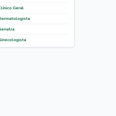
Clínico Geral
Dermatologista
Geriatra
Ginecologista