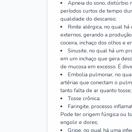
Apneia do sono, distúrbio 
períodos curtos de tempo dur
qualidade do descanso;
Rinite alérgica, no qual há
externos, gerando a produção
coceira, inchaço dos olhos e e
Sinusite, no qual há um pro
em um inchaço que gera desde
de mucosa em excesso. É divid
Embolia pulmonar, no qual
artérias que conectam o pul
tanto falta de ar quanto tosse;
Tosse crônica;
Faringite, processo inflama
Pode ter origem fúngica ou b
engolir e dores;
Gripe, no qual há uma infe