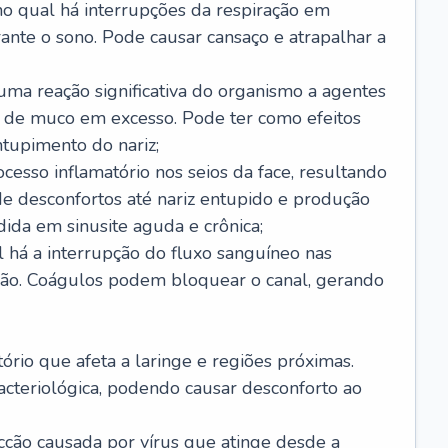
no qual há interrupções da respiração em
ante o sono. Pode causar cansaço e atrapalhar a
 uma reação significativa do organismo a agentes
 de muco em excesso. Pode ter como efeitos
ntupimento do nariz;
cesso inflamatório nos seios da face, resultando
 desconfortos até nariz entupido e produção
ida em sinusite aguda e crônica;
 há a interrupção do fluxo sanguíneo nas
mão. Coágulos podem bloquear o canal, gerando
tório que afeta a laringe e regiões próximas.
acteriológica, podendo causar desconforto ao
cção causada por vírus que atinge desde a