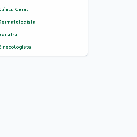
Clínico Geral
Dermatologista
Geriatra
Ginecologista