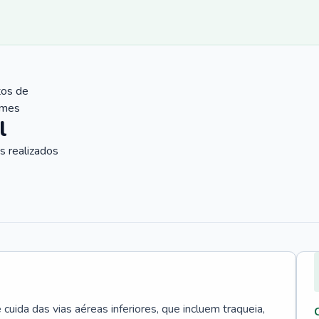
tos de
ames
l
 realizados
uida das vias aéreas inferiores, que incluem traqueia,