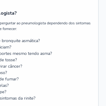
logista?
 perguntar ao pneumologista dependendo dos sintomas
 fornecer:
 bronquite asmática?
iciam?
esportes mesmo tendo asma?
de tosse?
rar câncer?
oso?
 de fumar?
elas?
ipe?
intomas da rinite?