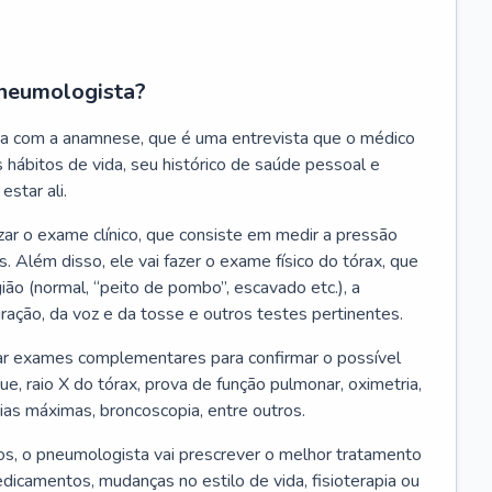
neumologista?
a com a anamnese, que é uma entrevista que o médico
 hábitos de vida, seu histórico de saúde pessoal e
estar ali.
zar o exame clínico, que consiste em medir a pressão
s. Além disso, ele vai fazer o exame físico do tórax, que
ião (normal, “peito de pombo”, escavado etc.), a
iração, da voz e da tosse e outros testes pertinentes.
tar exames complementares para confirmar o possível
e, raio X do tórax, prova de função pulmonar, oximetria,
ias máximas, broncoscopia, entre outros.
, o pneumologista vai prescrever o melhor tratamento
edicamentos, mudanças no estilo de vida, fisioterapia ou