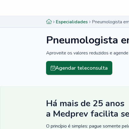
Menu lateral
Menu lateral
Especialidades
Pneumologista em
Pneumologista e
Aproveite os valores reduzidos e agende 
Agendar teleconsulta
Há mais de 25 anos
a Medprev facilita s
O princípio é simples: pague somente pelo