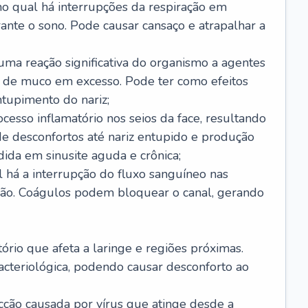
no qual há interrupções da respiração em
ante o sono. Pode causar cansaço e atrapalhar a
 uma reação significativa do organismo a agentes
 de muco em excesso. Pode ter como efeitos
ntupimento do nariz;
cesso inflamatório nos seios da face, resultando
 desconfortos até nariz entupido e produção
ida em sinusite aguda e crônica;
 há a interrupção do fluxo sanguíneo nas
mão. Coágulos podem bloquear o canal, gerando
tório que afeta a laringe e regiões próximas.
acteriológica, podendo causar desconforto ao
cção causada por vírus que atinge desde a