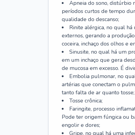
Apneia do sono, distúrbio 
períodos curtos de tempo dur
qualidade do descanso;
Rinite alérgica, no qual há
externos, gerando a produção
coceira, inchaço dos olhos e e
Sinusite, no qual há um pro
em um inchaço que gera desde
de mucosa em excesso. É divid
Embolia pulmonar, no qual
artérias que conectam o pul
tanto falta de ar quanto tosse;
Tosse crônica;
Faringite, processo inflama
Pode ter origem fúngica ou b
engolir e dores;
Gripe, no qual há uma infe