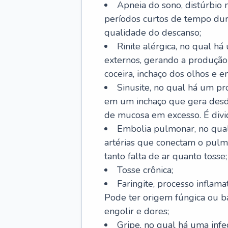
Apneia do sono, distúrbio 
períodos curtos de tempo dur
qualidade do descanso;
Rinite alérgica, no qual há
externos, gerando a produção
coceira, inchaço dos olhos e e
Sinusite, no qual há um pro
em um inchaço que gera desde
de mucosa em excesso. É divid
Embolia pulmonar, no qual
artérias que conectam o pul
tanto falta de ar quanto tosse;
Tosse crônica;
Faringite, processo inflama
Pode ter origem fúngica ou b
engolir e dores;
Gripe, no qual há uma infe