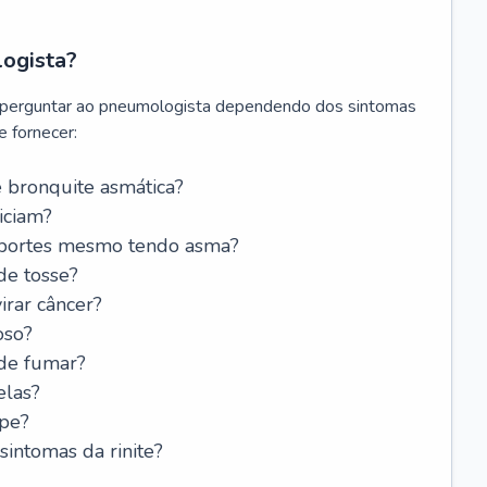
logista?
 perguntar ao pneumologista dependendo dos sintomas
 fornecer:
 bronquite asmática?
iciam?
esportes mesmo tendo asma?
de tosse?
rar câncer?
oso?
 de fumar?
elas?
ipe?
intomas da rinite?