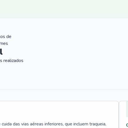
tos de
ames
l
 realizados
uida das vias aéreas inferiores, que incluem traqueia,