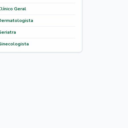
Clínico Geral
Dermatologista
Geriatra
Ginecologista