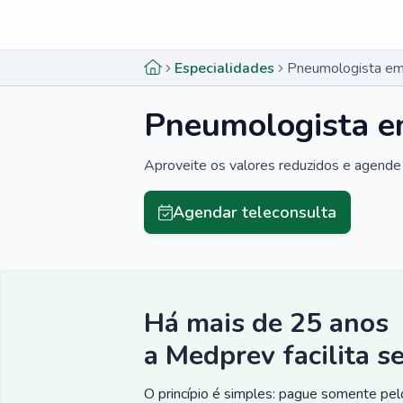
Menu lateral
Menu lateral
Especialidades
Pneumologista em 
Pneumologista e
Aproveite os valores reduzidos e agende 
Agendar teleconsulta
Há mais de 25 anos
a Medprev facilita s
O princípio é simples: pague somente pelo