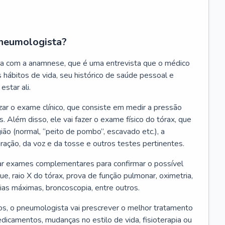
neumologista?
a com a anamnese, que é uma entrevista que o médico
 hábitos de vida, seu histórico de saúde pessoal e
estar ali.
zar o exame clínico, que consiste em medir a pressão
s. Além disso, ele vai fazer o exame físico do tórax, que
ião (normal, “peito de pombo”, escavado etc.), a
iração, da voz e da tosse e outros testes pertinentes.
tar exames complementares para confirmar o possível
e, raio X do tórax, prova de função pulmonar, oximetria,
ias máximas, broncoscopia, entre outros.
, o pneumologista vai prescrever o melhor tratamento
edicamentos, mudanças no estilo de vida, fisioterapia ou