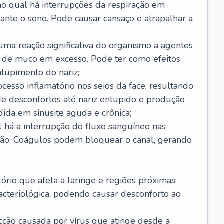
no qual há interrupções da respiração em
ante o sono. Pode causar cansaço e atrapalhar a
 uma reação significativa do organismo a agentes
 de muco em excesso. Pode ter como efeitos
ntupimento do nariz;
cesso inflamatório nos seios da face, resultando
 desconfortos até nariz entupido e produção
ida em sinusite aguda e crônica;
 há a interrupção do fluxo sanguíneo nas
mão. Coágulos podem bloquear o canal, gerando
tório que afeta a laringe e regiões próximas.
acteriológica, podendo causar desconforto ao
cção causada por vírus que atinge desde a