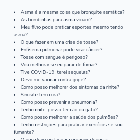
Asma é a mesma coisa que bronquite asmática?
As bombinhas para asma viciam?
Meu filho pode praticar esportes mesmo tendo
asma?
O que fazer em uma crise de tosse?
Enfisema pulmonar pode virar câncer?
Tosse com sangue é perigoso?
Vou melhorar se eu parar de fumar?
Tive COVID-19, terei sequelas?
Devo me vacinar contra gripe?
Como posso melhorar dos sintomas da rinite?
Sinusite tem cura?
Como posso prevenir a pneumonia?
Tenho rinite, posso ter cão ou gato?
Como posso melhorar a saúde dos pulmões?
Tenho restrições para praticar exercícios se sou
fumante?
O que devo evitar para prevenir doenças