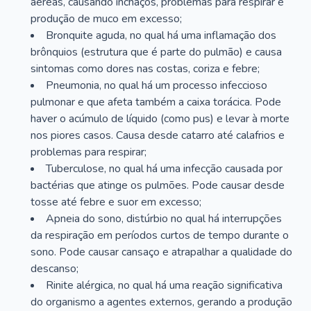
aéreas, causando inchaços, problemas para respirar e
produção de muco em excesso;
Bronquite aguda, no qual há uma inflamação dos
brônquios (estrutura que é parte do pulmão) e causa
sintomas como dores nas costas, coriza e febre;
Pneumonia, no qual há um processo infeccioso
pulmonar e que afeta também a caixa torácica. Pode
haver o acúmulo de líquido (como pus) e levar à morte
nos piores casos. Causa desde catarro até calafrios e
problemas para respirar;
Tuberculose, no qual há uma infecção causada por
bactérias que atinge os pulmões. Pode causar desde
tosse até febre e suor em excesso;
Apneia do sono, distúrbio no qual há interrupções
da respiração em períodos curtos de tempo durante o
sono. Pode causar cansaço e atrapalhar a qualidade do
descanso;
Rinite alérgica, no qual há uma reação significativa
do organismo a agentes externos, gerando a produção