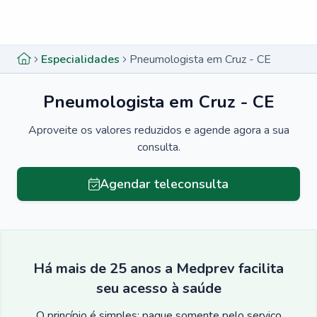
Menu lateral
Menu lateral
Especialidades
Pneumologista em Cruz - CE
Pneumologista em Cruz - CE
Aproveite os valores reduzidos e agende agora a sua
consulta.
Agendar teleconsulta
Há mais de 25 anos a Medprev facilita
seu acesso à saúde
O princípio é simples: pague somente pelo serviço