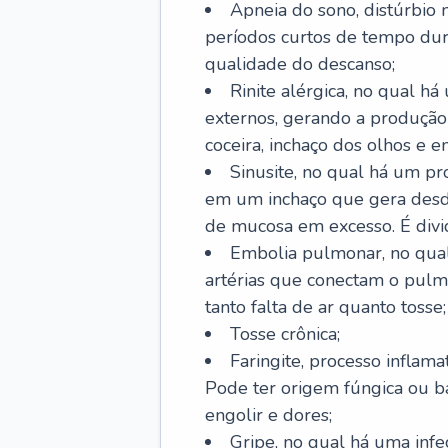
Apneia do sono, distúrbio 
períodos curtos de tempo dur
qualidade do descanso;
Rinite alérgica, no qual há
externos, gerando a produção
coceira, inchaço dos olhos e e
Sinusite, no qual há um pro
em um inchaço que gera desde
de mucosa em excesso. É divid
Embolia pulmonar, no qual
artérias que conectam o pul
tanto falta de ar quanto tosse;
Tosse crônica;
Faringite, processo inflama
Pode ter origem fúngica ou b
engolir e dores;
Gripe, no qual há uma infe