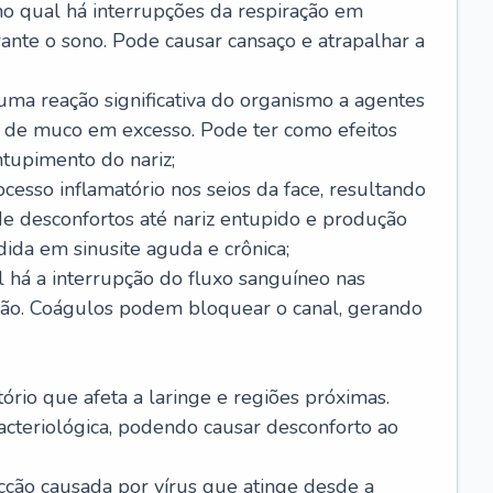
no qual há interrupções da respiração em
ante o sono. Pode causar cansaço e atrapalhar a
 uma reação significativa do organismo a agentes
 de muco em excesso. Pode ter como efeitos
ntupimento do nariz;
cesso inflamatório nos seios da face, resultando
 desconfortos até nariz entupido e produção
ida em sinusite aguda e crônica;
 há a interrupção do fluxo sanguíneo nas
mão. Coágulos podem bloquear o canal, gerando
tório que afeta a laringe e regiões próximas.
acteriológica, podendo causar desconforto ao
cção causada por vírus que atinge desde a