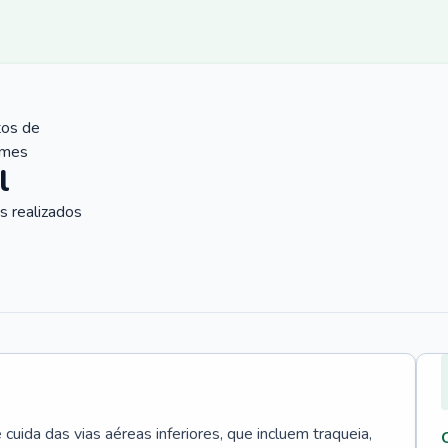
tos de
ames
l
 realizados
uida das vias aéreas inferiores, que incluem traqueia,