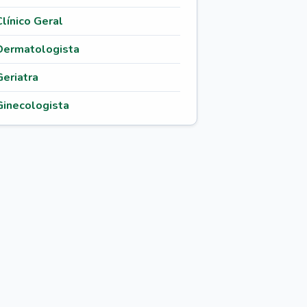
Clínico Geral
Dermatologista
Geriatra
Ginecologista