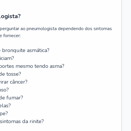
logista?
 perguntar ao pneumologista dependendo dos sintomas
 fornecer:
 bronquite asmática?
iciam?
esportes mesmo tendo asma?
de tosse?
rar câncer?
oso?
 de fumar?
elas?
ipe?
intomas da rinite?