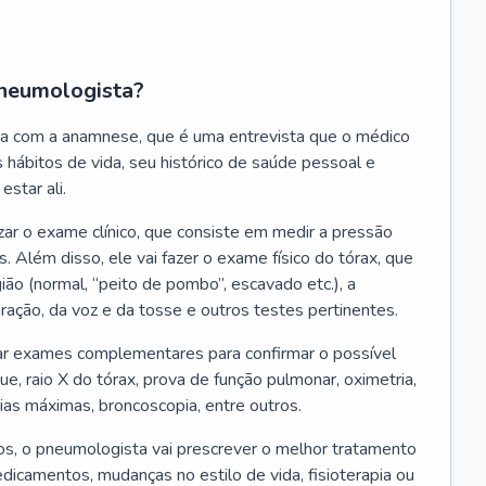
neumologista?
a com a anamnese, que é uma entrevista que o médico
 hábitos de vida, seu histórico de saúde pessoal e
estar ali.
zar o exame clínico, que consiste em medir a pressão
s. Além disso, ele vai fazer o exame físico do tórax, que
ião (normal, “peito de pombo”, escavado etc.), a
iração, da voz e da tosse e outros testes pertinentes.
tar exames complementares para confirmar o possível
e, raio X do tórax, prova de função pulmonar, oximetria,
ias máximas, broncoscopia, entre outros.
, o pneumologista vai prescrever o melhor tratamento
edicamentos, mudanças no estilo de vida, fisioterapia ou