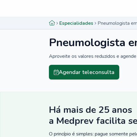
Menu lateral
Menu lateral
Especialidades
Pneumologista em 
Pneumologista em
Aproveite os valores reduzidos e agende 
Agendar teleconsulta
Há mais de 25 anos
a Medprev facilita s
O princípio é simples: pague somente pelo