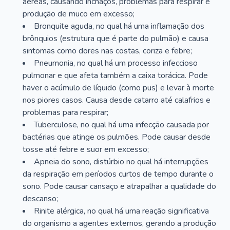
aéreas, causando inchaços, problemas para respirar e
produção de muco em excesso;
Bronquite aguda, no qual há uma inflamação dos
brônquios (estrutura que é parte do pulmão) e causa
sintomas como dores nas costas, coriza e febre;
Pneumonia, no qual há um processo infeccioso
pulmonar e que afeta também a caixa torácica. Pode
haver o acúmulo de líquido (como pus) e levar à morte
nos piores casos. Causa desde catarro até calafrios e
problemas para respirar;
Tuberculose, no qual há uma infecção causada por
bactérias que atinge os pulmões. Pode causar desde
tosse até febre e suor em excesso;
Apneia do sono, distúrbio no qual há interrupções
da respiração em períodos curtos de tempo durante o
sono. Pode causar cansaço e atrapalhar a qualidade do
descanso;
Rinite alérgica, no qual há uma reação significativa
do organismo a agentes externos, gerando a produção