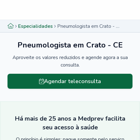
Menu lateral
Menu lateral
Especialidades
Pneumologista em Crato - CE
Pneumologista em Crato - CE
Aproveite os valores reduzidos e agende agora a sua
consulta.
Agendar teleconsulta
Há mais de 25 anos a Medprev facilita
seu acesso à saúde
O princípio é simples: pague somente pelo serviço