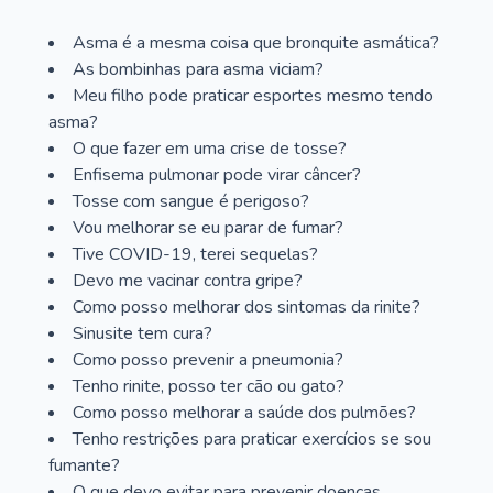
Asma é a mesma coisa que bronquite asmática?
As bombinhas para asma viciam?
Meu filho pode praticar esportes mesmo tendo
asma?
O que fazer em uma crise de tosse?
Enfisema pulmonar pode virar câncer?
Tosse com sangue é perigoso?
Vou melhorar se eu parar de fumar?
Tive COVID-19, terei sequelas?
Devo me vacinar contra gripe?
Como posso melhorar dos sintomas da rinite?
Sinusite tem cura?
Como posso prevenir a pneumonia?
Tenho rinite, posso ter cão ou gato?
Como posso melhorar a saúde dos pulmões?
Tenho restrições para praticar exercícios se sou
fumante?
O que devo evitar para prevenir doenças