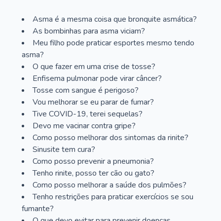
Asma é a mesma coisa que bronquite asmática?
As bombinhas para asma viciam?
Meu filho pode praticar esportes mesmo tendo
asma?
O que fazer em uma crise de tosse?
Enfisema pulmonar pode virar câncer?
Tosse com sangue é perigoso?
Vou melhorar se eu parar de fumar?
Tive COVID-19, terei sequelas?
Devo me vacinar contra gripe?
Como posso melhorar dos sintomas da rinite?
Sinusite tem cura?
Como posso prevenir a pneumonia?
Tenho rinite, posso ter cão ou gato?
Como posso melhorar a saúde dos pulmões?
Tenho restrições para praticar exercícios se sou
fumante?
O que devo evitar para prevenir doenças