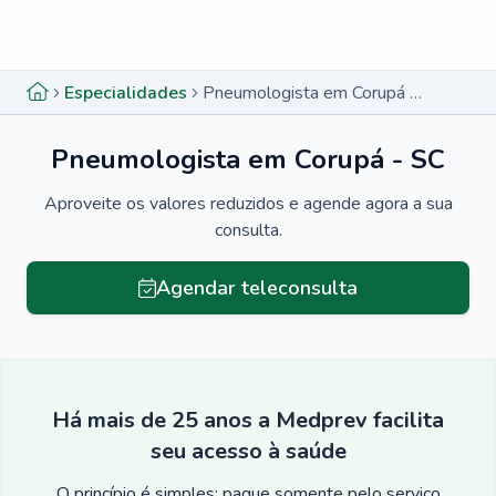
Menu lateral
Menu lateral
Especialidades
Pneumologista em Corupá - SC
Pneumologista em Corupá - SC
Aproveite os valores reduzidos e agende agora a sua
consulta.
Agendar teleconsulta
Há mais de 25 anos a Medprev facilita
seu acesso à saúde
O princípio é simples: pague somente pelo serviço