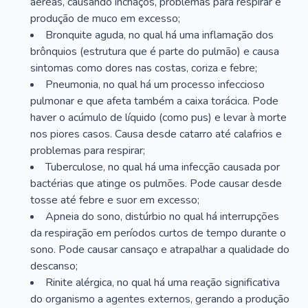
aéreas, causando inchaços, problemas para respirar e
produção de muco em excesso;
Bronquite aguda, no qual há uma inflamação dos
brônquios (estrutura que é parte do pulmão) e causa
sintomas como dores nas costas, coriza e febre;
Pneumonia, no qual há um processo infeccioso
pulmonar e que afeta também a caixa torácica. Pode
haver o acúmulo de líquido (como pus) e levar à morte
nos piores casos. Causa desde catarro até calafrios e
problemas para respirar;
Tuberculose, no qual há uma infecção causada por
bactérias que atinge os pulmões. Pode causar desde
tosse até febre e suor em excesso;
Apneia do sono, distúrbio no qual há interrupções
da respiração em períodos curtos de tempo durante o
sono. Pode causar cansaço e atrapalhar a qualidade do
descanso;
Rinite alérgica, no qual há uma reação significativa
do organismo a agentes externos, gerando a produção