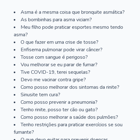
Asma é a mesma coisa que bronquite asmática?
As bombinhas para asma viciam?
Meu filho pode praticar esportes mesmo tendo
asma?
O que fazer em uma crise de tosse?
Enfisema pulmonar pode virar câncer?
Tosse com sangue é perigoso?
Vou melhorar se eu parar de fumar?
Tive COVID-19, terei sequelas?
Devo me vacinar contra gripe?
Como posso melhorar dos sintomas da rinite?
Sinusite tem cura?
Como posso prevenir a pneumonia?
Tenho rinite, posso ter cão ou gato?
Como posso melhorar a saúde dos pulmões?
Tenho restrições para praticar exercícios se sou
fumante?
O que devo evitar para prevenir doenças