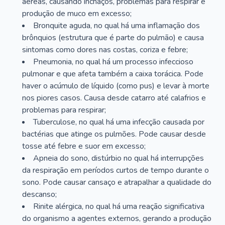
aéreas, causando inchaços, problemas para respirar e
produção de muco em excesso;
Bronquite aguda, no qual há uma inflamação dos
brônquios (estrutura que é parte do pulmão) e causa
sintomas como dores nas costas, coriza e febre;
Pneumonia, no qual há um processo infeccioso
pulmonar e que afeta também a caixa torácica. Pode
haver o acúmulo de líquido (como pus) e levar à morte
nos piores casos. Causa desde catarro até calafrios e
problemas para respirar;
Tuberculose, no qual há uma infecção causada por
bactérias que atinge os pulmões. Pode causar desde
tosse até febre e suor em excesso;
Apneia do sono, distúrbio no qual há interrupções
da respiração em períodos curtos de tempo durante o
sono. Pode causar cansaço e atrapalhar a qualidade do
descanso;
Rinite alérgica, no qual há uma reação significativa
do organismo a agentes externos, gerando a produção