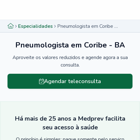
Menu lateral
Menu lateral
Especialidades
Pneumologista em Coribe - BA
Pneumologista em Coribe - BA
Aproveite os valores reduzidos e agende agora a sua
consulta.
Agendar teleconsulta
Há mais de 25 anos a Medprev facilita
seu acesso à saúde
O princípio é simples: pague somente pelo serviço