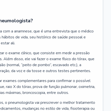
neumologista?
a com a anamnese, que é uma entrevista que o médico
 hábitos de vida, seu histórico de saúde pessoal e
estar ali.
zar o exame clínico, que consiste em medir a pressão
s. Além disso, ele vai fazer o exame físico do tórax, que
ião (normal, “peito de pombo”, escavado etc.), a
iração, da voz e da tosse e outros testes pertinentes.
tar exames complementares para confirmar o possível
e, raio X do tórax, prova de função pulmonar, oximetria,
ias máximas, broncoscopia, entre outros.
, o pneumologista vai prescrever o melhor tratamento
edicamentos, mudanças no estilo de vida, fisioterapia ou