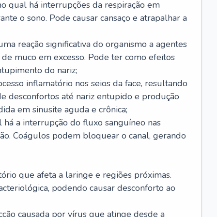
no qual há interrupções da respiração em
ante o sono. Pode causar cansaço e atrapalhar a
 uma reação significativa do organismo a agentes
 de muco em excesso. Pode ter como efeitos
ntupimento do nariz;
cesso inflamatório nos seios da face, resultando
 desconfortos até nariz entupido e produção
ida em sinusite aguda e crônica;
 há a interrupção do fluxo sanguíneo nas
mão. Coágulos podem bloquear o canal, gerando
tório que afeta a laringe e regiões próximas.
acteriológica, podendo causar desconforto ao
cção causada por vírus que atinge desde a