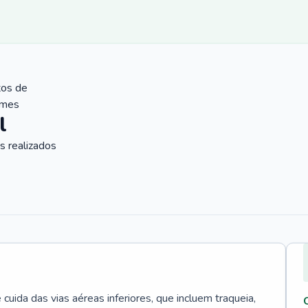
tos de
ames
l
 realizados
uida das vias aéreas inferiores, que incluem traqueia,