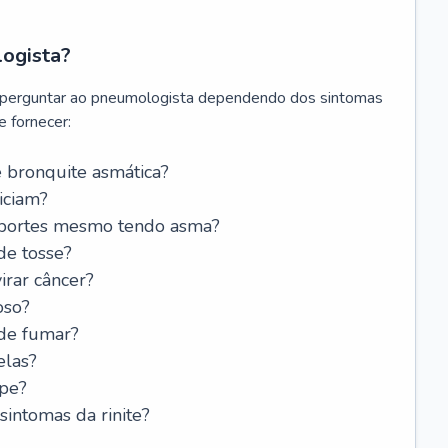
logista?
 perguntar ao pneumologista dependendo dos sintomas
 fornecer:
 bronquite asmática?
iciam?
esportes mesmo tendo asma?
de tosse?
rar câncer?
oso?
 de fumar?
elas?
ipe?
intomas da rinite?