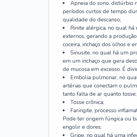
Apneia do sono, distúrbio 
períodos curtos de tempo dur
qualidade do descanso;
Rinite alérgica, no qual há
externos, gerando a produção
coceira, inchaço dos olhos e e
Sinusite, no qual há um pro
em um inchaço que gera desde
de mucosa em excesso. É divid
Embolia pulmonar, no qual
artérias que conectam o pul
tanto falta de ar quanto tosse;
Tosse crônica;
Faringite, processo inflama
Pode ter origem fúngica ou b
engolir e dores;
Gripe, no qual há uma infe