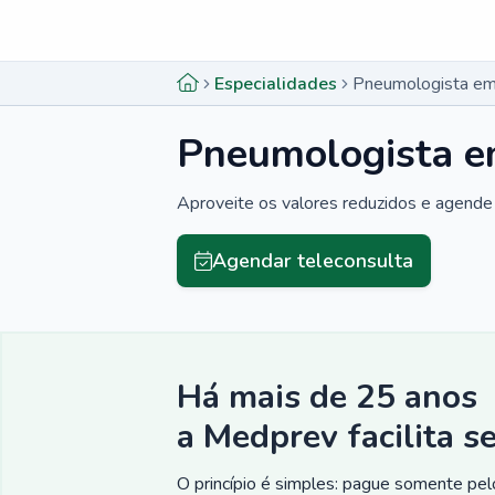
Menu lateral
Menu lateral
Especialidades
Pneumologista em 
Pneumologista em
Aproveite os valores reduzidos e agende 
Agendar teleconsulta
Há mais de 25 anos
a Medprev facilita s
O princípio é simples: pague somente pelo