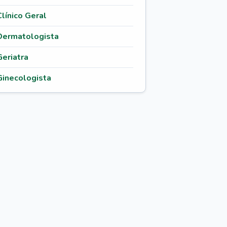
Clínico Geral
Dermatologista
Geriatra
Ginecologista