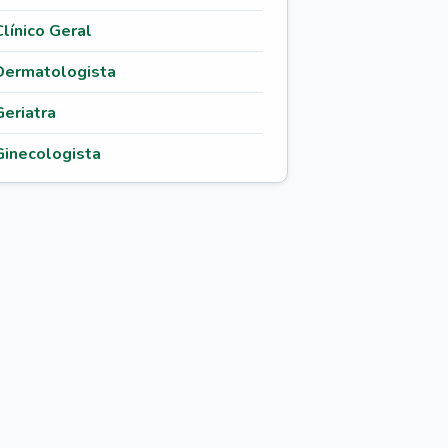
Clínico Geral
Dermatologista
Geriatra
Ginecologista