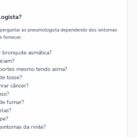
logista?
 perguntar ao pneumologista dependendo dos sintomas
 fornecer:
 bronquite asmática?
iciam?
esportes mesmo tendo asma?
de tosse?
rar câncer?
oso?
 de fumar?
elas?
ipe?
intomas da rinite?