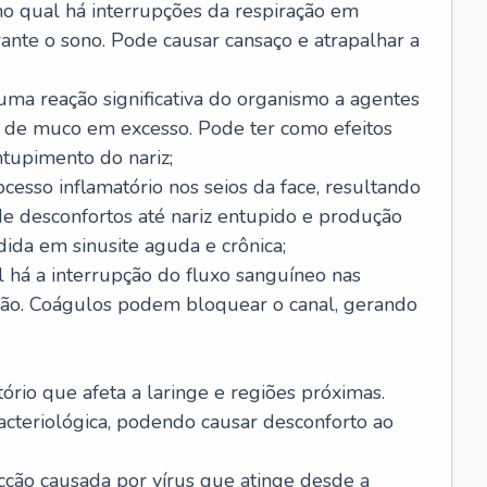
no qual há interrupções da respiração em
ante o sono. Pode causar cansaço e atrapalhar a
 uma reação significativa do organismo a agentes
 de muco em excesso. Pode ter como efeitos
ntupimento do nariz;
cesso inflamatório nos seios da face, resultando
 desconfortos até nariz entupido e produção
ida em sinusite aguda e crônica;
 há a interrupção do fluxo sanguíneo nas
mão. Coágulos podem bloquear o canal, gerando
tório que afeta a laringe e regiões próximas.
acteriológica, podendo causar desconforto ao
cção causada por vírus que atinge desde a