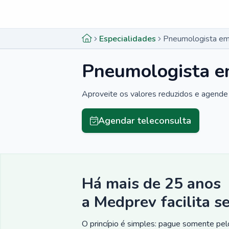
Menu lateral
Menu lateral
Especialidades
Pneumologista e
Pneumologista 
Aproveite os valores reduzidos e agende 
Agendar teleconsulta
Há mais de 25 anos
a Medprev facilita s
O princípio é simples: pague somente pelo