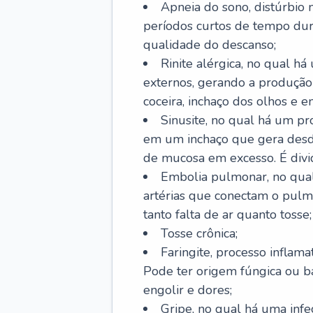
Apneia do sono, distúrbio 
períodos curtos de tempo dur
qualidade do descanso;
Rinite alérgica, no qual há
externos, gerando a produção
coceira, inchaço dos olhos e e
Sinusite, no qual há um pro
em um inchaço que gera desde
de mucosa em excesso. É divid
Embolia pulmonar, no qual
artérias que conectam o pul
tanto falta de ar quanto tosse;
Tosse crônica;
Faringite, processo inflama
Pode ter origem fúngica ou b
engolir e dores;
Gripe, no qual há uma infe