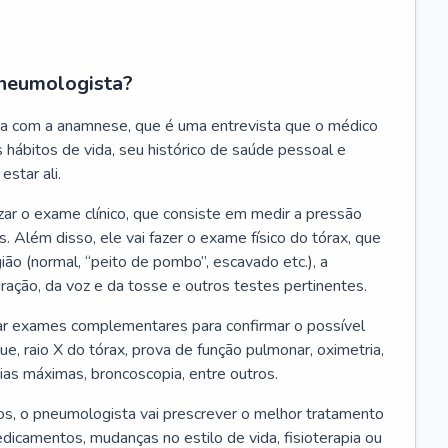
neumologista?
a com a anamnese, que é uma entrevista que o médico
 hábitos de vida, seu histórico de saúde pessoal e
estar ali.
zar o exame clínico, que consiste em medir a pressão
s. Além disso, ele vai fazer o exame físico do tórax, que
ião (normal, “peito de pombo”, escavado etc.), a
iração, da voz e da tosse e outros testes pertinentes.
tar exames complementares para confirmar o possível
e, raio X do tórax, prova de função pulmonar, oximetria,
ias máximas, broncoscopia, entre outros.
, o pneumologista vai prescrever o melhor tratamento
edicamentos, mudanças no estilo de vida, fisioterapia ou