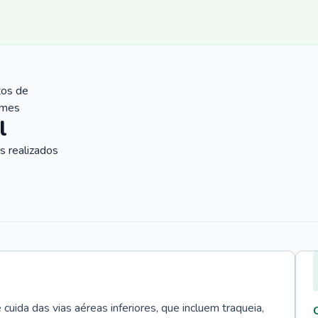
tos de
ames
l
 realizados
uida das vias aéreas inferiores, que incluem traqueia,