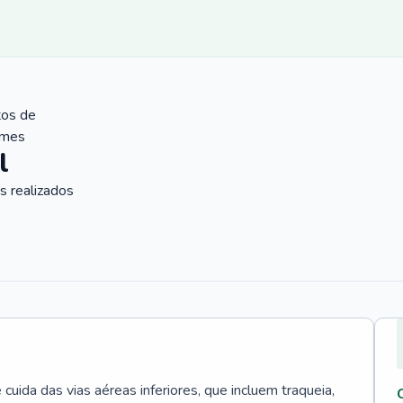
tos de
ames
l
 realizados
uida das vias aéreas inferiores, que incluem traqueia,