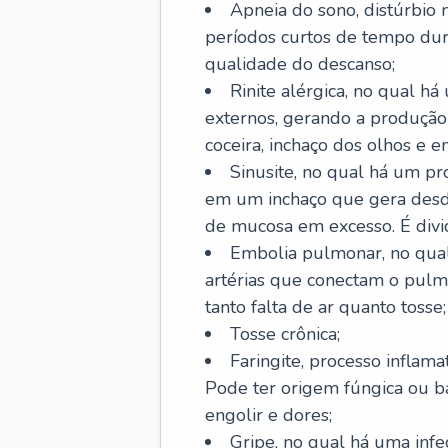
Apneia do sono, distúrbio 
períodos curtos de tempo dur
qualidade do descanso;
Rinite alérgica, no qual há
externos, gerando a produção
coceira, inchaço dos olhos e e
Sinusite, no qual há um pro
em um inchaço que gera desde
de mucosa em excesso. É divid
Embolia pulmonar, no qual
artérias que conectam o pul
tanto falta de ar quanto tosse;
Tosse crônica;
Faringite, processo inflama
Pode ter origem fúngica ou b
engolir e dores;
Gripe, no qual há uma infe