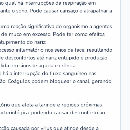
no qual há interrupções da respiração em
ante o sono. Pode causar cansaço e atrapalhar a
 uma reação significativa do organismo a agentes
 de muco em excesso. Pode ter como efeitos
ntupimento do nariz;
cesso inflamatório nos seios da face, resultando
 desconfortos até nariz entupido e produção
ida em sinusite aguda e crônica;
 há a interrupção do fluxo sanguíneo nas
mão. Coágulos podem bloquear o canal, gerando
tório que afeta a laringe e regiões próximas.
acteriológica, podendo causar desconforto ao
cção causada por vírus que atinge desde a