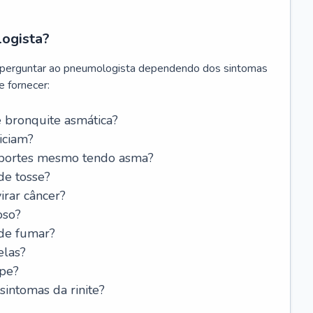
logista?
 perguntar ao pneumologista dependendo dos sintomas
 fornecer:
 bronquite asmática?
iciam?
esportes mesmo tendo asma?
de tosse?
rar câncer?
oso?
 de fumar?
elas?
ipe?
intomas da rinite?