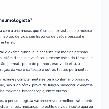
neumologista?
a com a anamnese, que é uma entrevista que o médico
 hábitos de vida, seu histórico de saúde pessoal e
estar ali.
zar o exame clínico, que consiste em medir a pressão
s. Além disso, ele vai fazer o exame físico do tórax, que
ião (normal, “peito de pombo”, escavado etc.), a
iração, da voz e da tosse e outros testes pertinentes.
tar exames complementares para confirmar o possível
e, raio X do tórax, prova de função pulmonar, oximetria,
ias máximas, broncoscopia, entre outros.
, o pneumologista vai prescrever o melhor tratamento
edicamentos, mudanças no estilo de vida, fisioterapia ou