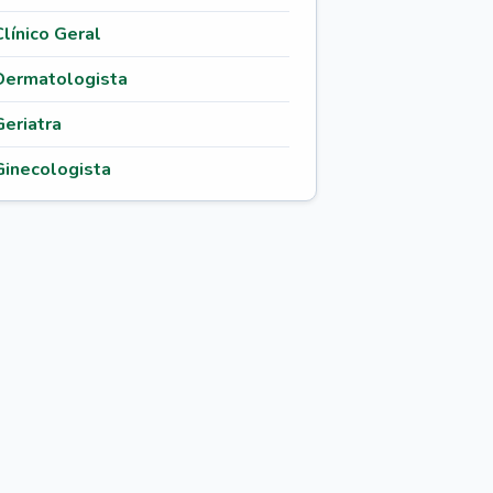
Clínico Geral
Dermatologista
Geriatra
Ginecologista