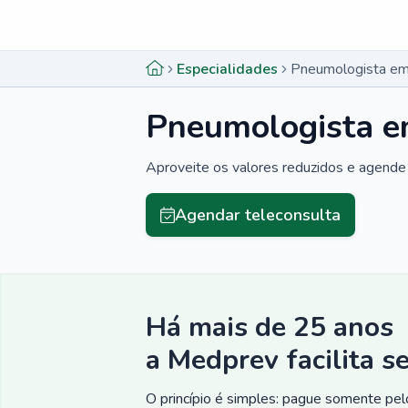
Menu lateral
Menu lateral
Especialidades
Pneumologista em
Pneumologista e
Aproveite os valores reduzidos e agende 
Agendar teleconsulta
Há mais de 25 anos
a Medprev facilita s
O princípio é simples: pague somente pelo