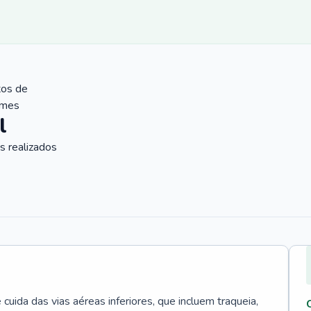
tos de
ames
l
 realizados
uida das vias aéreas inferiores, que incluem traqueia,