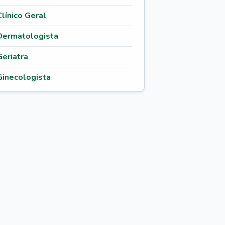
Clínico Geral
Dermatologista
Geriatra
Ginecologista