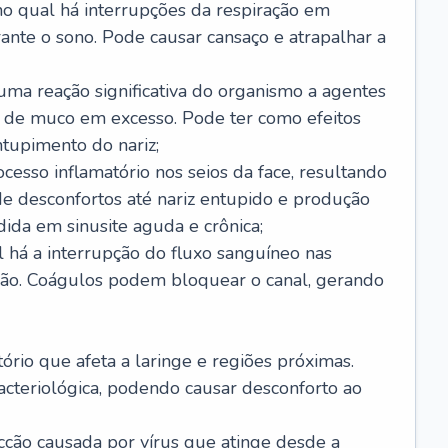
no qual há interrupções da respiração em
ante o sono. Pode causar cansaço e atrapalhar a
 uma reação significativa do organismo a agentes
 de muco em excesso. Pode ter como efeitos
ntupimento do nariz;
cesso inflamatório nos seios da face, resultando
 desconfortos até nariz entupido e produção
ida em sinusite aguda e crônica;
 há a interrupção do fluxo sanguíneo nas
mão. Coágulos podem bloquear o canal, gerando
tório que afeta a laringe e regiões próximas.
acteriológica, podendo causar desconforto ao
cção causada por vírus que atinge desde a