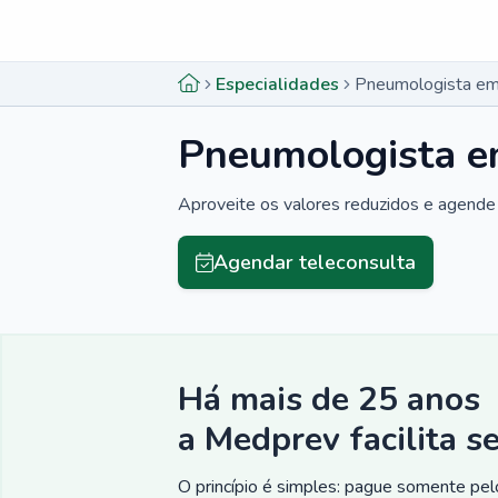
Menu lateral
Menu lateral
Especialidades
Pneumologista em 
Pneumologista e
Aproveite os valores reduzidos e agende 
Agendar teleconsulta
Há mais de 25 anos
a Medprev facilita s
O princípio é simples: pague somente pelo