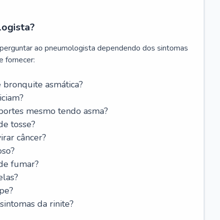
logista?
 perguntar ao pneumologista dependendo dos sintomas
 fornecer:
 bronquite asmática?
iciam?
esportes mesmo tendo asma?
de tosse?
rar câncer?
oso?
 de fumar?
elas?
ipe?
intomas da rinite?