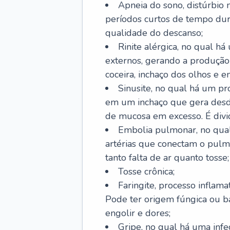
Apneia do sono, distúrbio 
períodos curtos de tempo dur
qualidade do descanso;
Rinite alérgica, no qual há
externos, gerando a produção
coceira, inchaço dos olhos e e
Sinusite, no qual há um pro
em um inchaço que gera desde
de mucosa em excesso. É divid
Embolia pulmonar, no qual
artérias que conectam o pul
tanto falta de ar quanto tosse;
Tosse crônica;
Faringite, processo inflama
Pode ter origem fúngica ou b
engolir e dores;
Gripe, no qual há uma infe