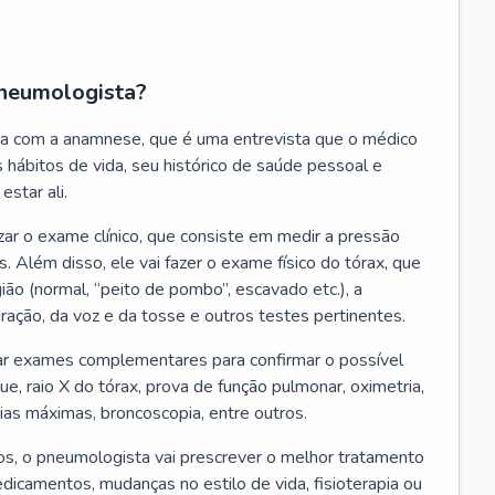
neumologista?
a com a anamnese, que é uma entrevista que o médico
 hábitos de vida, seu histórico de saúde pessoal e
estar ali.
zar o exame clínico, que consiste em medir a pressão
s. Além disso, ele vai fazer o exame físico do tórax, que
ião (normal, “peito de pombo”, escavado etc.), a
iração, da voz e da tosse e outros testes pertinentes.
tar exames complementares para confirmar o possível
e, raio X do tórax, prova de função pulmonar, oximetria,
ias máximas, broncoscopia, entre outros.
, o pneumologista vai prescrever o melhor tratamento
edicamentos, mudanças no estilo de vida, fisioterapia ou