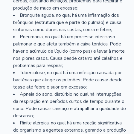
aéreas, causando inchaços, problemas para respirar e
produção de muco em excesso;
Bronquite aguda, no qual há uma inflamação dos
brônquios (estrutura que é parte do pulmão) e causa
sintomas como dores nas costas, coriza e febre;
Pneumonia, no qual há um processo infeccioso
pulmonar e que afeta também a caixa torácica. Pode
haver o acúmulo de líquido (como pus) e levar à morte
nos piores casos. Causa desde catarro até calafrios e
problemas para respirar;
Tuberculose, no qual há uma infecção causada por
bactérias que atinge os pulmões. Pode causar desde
tosse até febre e suor em excesso;
Apneia do sono, distúrbio no qual há interrupções
da respiração em períodos curtos de tempo durante o
sono. Pode causar cansaço e atrapalhar a qualidade do
descanso;
Rinite alérgica, no qual há uma reação significativa
do organismo a agentes externos, gerando a produção