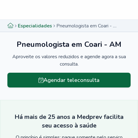
Menu lateral
Menu lateral
Especialidades
Pneumologista em Coari - AM
Pneumologista em Coari - AM
Aproveite os valores reduzidos e agende agora a sua
consulta.
Agendar teleconsulta
Há mais de 25 anos a Medprev facilita
seu acesso à saúde
O princípio é simples: pague somente pelo serviço