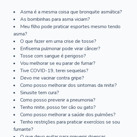
Asma é a mesma coisa que bronquite asmática?
As bombinhas para asma viciam?
Meu filho pode praticar esportes mesmo tendo
asma?
O que fazer em uma crise de tosse?
Enfisema pulmonar pode virar câncer?
Tosse com sangue é perigoso?
Vou melhorar se eu parar de fumar?
Tive COVID-19, terei sequelas?
Devo me vacinar contra gripe?
Como posso melhorar dos sintomas da rinite?
Sinusite tem cura?
Como posso prevenir a pneumonia?
Tenho rinite, posso ter cão ou gato?
Como posso melhorar a saúde dos pulmões?
Tenho restrições para praticar exercícios se sou
fumante?
O que devo evitar para prevenir doenças