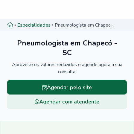
Menu lateral
Menu lateral
Especialidades
Pneumologista em Chapecó - SC
Pneumologista em Chapecó -
SC
Aproveite os valores reduzidos e agende agora a sua
consulta.
Agendar pelo site
Agendar com atendente