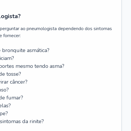
logista?
 perguntar ao pneumologista dependendo dos sintomas
 fornecer:
 bronquite asmática?
iciam?
esportes mesmo tendo asma?
de tosse?
rar câncer?
oso?
 de fumar?
elas?
ipe?
intomas da rinite?