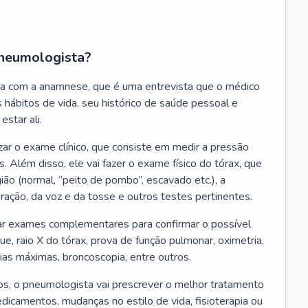
neumologista?
a com a anamnese, que é uma entrevista que o médico
 hábitos de vida, seu histórico de saúde pessoal e
estar ali.
zar o exame clínico, que consiste em medir a pressão
s. Além disso, ele vai fazer o exame físico do tórax, que
ião (normal, “peito de pombo”, escavado etc.), a
iração, da voz e da tosse e outros testes pertinentes.
tar exames complementares para confirmar o possível
e, raio X do tórax, prova de função pulmonar, oximetria,
ias máximas, broncoscopia, entre outros.
, o pneumologista vai prescrever o melhor tratamento
edicamentos, mudanças no estilo de vida, fisioterapia ou