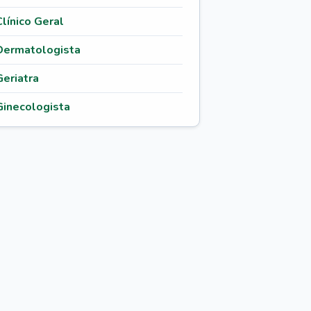
Clínico Geral
Dermatologista
Geriatra
Ginecologista