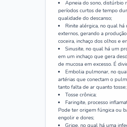
Apneia do sono, distúrbio 
períodos curtos de tempo dur
qualidade do descanso;
Rinite alérgica, no qual há
externos, gerando a produção
coceira, inchaço dos olhos e e
Sinusite, no qual há um pro
em um inchaço que gera desde
de mucosa em excesso. É divid
Embolia pulmonar, no qual
artérias que conectam o pul
tanto falta de ar quanto tosse;
Tosse crônica;
Faringite, processo inflama
Pode ter origem fúngica ou b
engolir e dores;
Gripe, no qual há uma infe