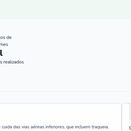
tos de
ames
l
 realizados
uida das vias aéreas inferiores, que incluem traqueia,