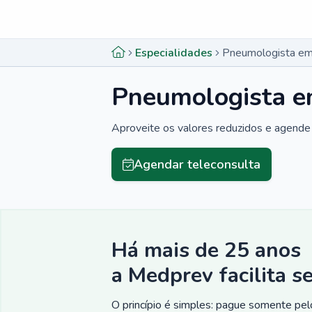
Menu lateral
Menu lateral
Especialidades
Pneumologista em
Pneumologista e
Aproveite os valores reduzidos e agende 
Agendar teleconsulta
Há mais de 25 anos
a Medprev facilita s
O princípio é simples: pague somente pelo