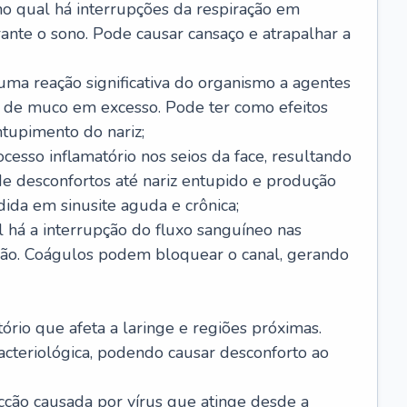
no qual há interrupções da respiração em
ante o sono. Pode causar cansaço e atrapalhar a
 uma reação significativa do organismo a agentes
 de muco em excesso. Pode ter como efeitos
ntupimento do nariz;
cesso inflamatório nos seios da face, resultando
 desconfortos até nariz entupido e produção
ida em sinusite aguda e crônica;
 há a interrupção do fluxo sanguíneo nas
mão. Coágulos podem bloquear o canal, gerando
tório que afeta a laringe e regiões próximas.
acteriológica, podendo causar desconforto ao
cção causada por vírus que atinge desde a