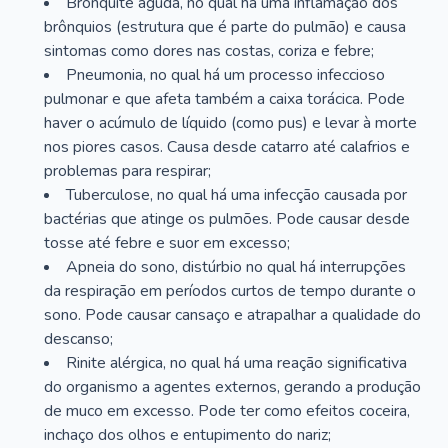
Bronquite aguda, no qual há uma inflamação dos
brônquios (estrutura que é parte do pulmão) e causa
sintomas como dores nas costas, coriza e febre;
Pneumonia, no qual há um processo infeccioso
pulmonar e que afeta também a caixa torácica. Pode
haver o acúmulo de líquido (como pus) e levar à morte
nos piores casos. Causa desde catarro até calafrios e
problemas para respirar;
Tuberculose, no qual há uma infecção causada por
bactérias que atinge os pulmões. Pode causar desde
tosse até febre e suor em excesso;
Apneia do sono, distúrbio no qual há interrupções
da respiração em períodos curtos de tempo durante o
sono. Pode causar cansaço e atrapalhar a qualidade do
descanso;
Rinite alérgica, no qual há uma reação significativa
do organismo a agentes externos, gerando a produção
de muco em excesso. Pode ter como efeitos coceira,
inchaço dos olhos e entupimento do nariz;