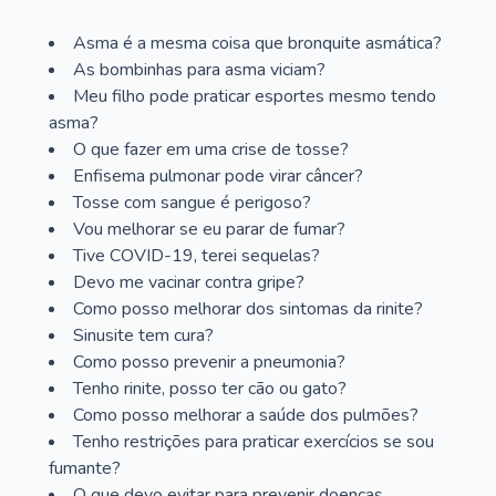
Asma é a mesma coisa que bronquite asmática?
As bombinhas para asma viciam?
Meu filho pode praticar esportes mesmo tendo
asma?
O que fazer em uma crise de tosse?
Enfisema pulmonar pode virar câncer?
Tosse com sangue é perigoso?
Vou melhorar se eu parar de fumar?
Tive COVID-19, terei sequelas?
Devo me vacinar contra gripe?
Como posso melhorar dos sintomas da rinite?
Sinusite tem cura?
Como posso prevenir a pneumonia?
Tenho rinite, posso ter cão ou gato?
Como posso melhorar a saúde dos pulmões?
Tenho restrições para praticar exercícios se sou
fumante?
O que devo evitar para prevenir doenças