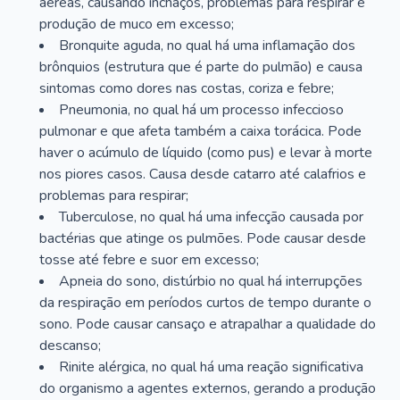
aéreas, causando inchaços, problemas para respirar e
produção de muco em excesso;
Bronquite aguda, no qual há uma inflamação dos
brônquios (estrutura que é parte do pulmão) e causa
sintomas como dores nas costas, coriza e febre;
Pneumonia, no qual há um processo infeccioso
pulmonar e que afeta também a caixa torácica. Pode
haver o acúmulo de líquido (como pus) e levar à morte
nos piores casos. Causa desde catarro até calafrios e
problemas para respirar;
Tuberculose, no qual há uma infecção causada por
bactérias que atinge os pulmões. Pode causar desde
tosse até febre e suor em excesso;
Apneia do sono, distúrbio no qual há interrupções
da respiração em períodos curtos de tempo durante o
sono. Pode causar cansaço e atrapalhar a qualidade do
descanso;
Rinite alérgica, no qual há uma reação significativa
do organismo a agentes externos, gerando a produção