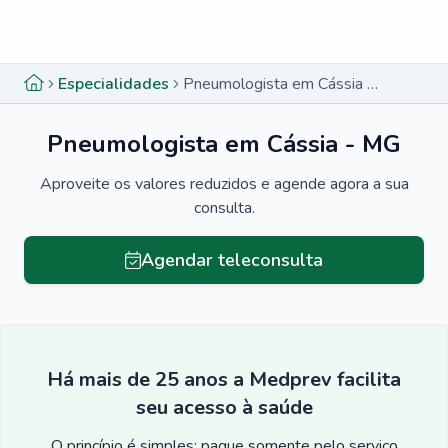
Menu lateral
Menu lateral
Especialidades
Pneumologista em Cássia - MG
Pneumologista em Cássia - MG
Aproveite os valores reduzidos e agende agora a sua
consulta.
Agendar teleconsulta
Há mais de 25 anos a Medprev facilita
seu acesso à saúde
O princípio é simples: pague somente pelo serviço