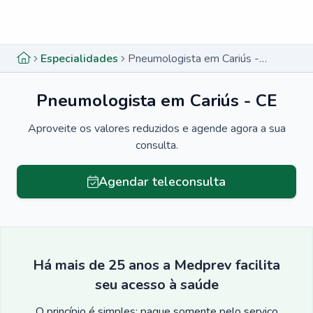
Menu lateral
Menu lateral
Especialidades
Pneumologista em Cariús - CE
Pneumologista em Cariús - CE
Aproveite os valores reduzidos e agende agora a sua
consulta.
Agendar teleconsulta
Há mais de 25 anos a Medprev facilita
seu acesso à saúde
O princípio é simples: pague somente pelo serviço