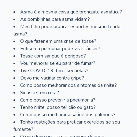
Asma é a mesma coisa que bronquite asmática?
As bombinhas para asma viciam?
Meu filho pode praticar esportes mesmo tendo
asma?
O que fazer em uma crise de tosse?
Enfisema pulmonar pode virar câncer?
Tosse com sangue é perigoso?
Vou melhorar se eu parar de fumar?
Tive COVID-19, terei sequelas?
Devo me vacinar contra gripe?
Como posso melhorar dos sintomas da rinite?
Sinusite tem cura?
Como posso prevenir a pneumonia?
Tenho rinite, posso ter cão ou gato?
Como posso melhorar a saúde dos pulmões?
Tenho restrições para praticar exercícios se sou
fumante?
O que devo evitar para prevenir doenças