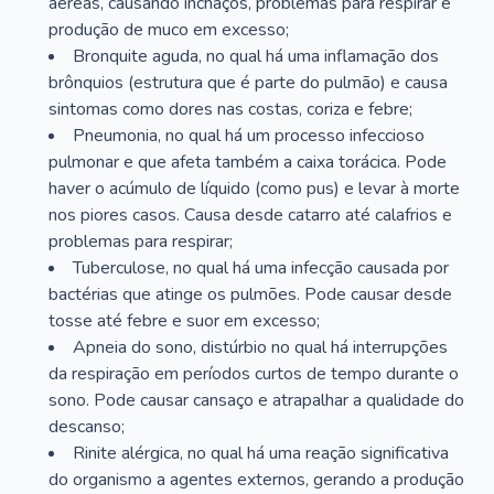
aéreas, causando inchaços, problemas para respirar e
produção de muco em excesso;
Bronquite aguda, no qual há uma inflamação dos
brônquios (estrutura que é parte do pulmão) e causa
sintomas como dores nas costas, coriza e febre;
Pneumonia, no qual há um processo infeccioso
pulmonar e que afeta também a caixa torácica. Pode
haver o acúmulo de líquido (como pus) e levar à morte
nos piores casos. Causa desde catarro até calafrios e
problemas para respirar;
Tuberculose, no qual há uma infecção causada por
bactérias que atinge os pulmões. Pode causar desde
tosse até febre e suor em excesso;
Apneia do sono, distúrbio no qual há interrupções
da respiração em períodos curtos de tempo durante o
sono. Pode causar cansaço e atrapalhar a qualidade do
descanso;
Rinite alérgica, no qual há uma reação significativa
do organismo a agentes externos, gerando a produção